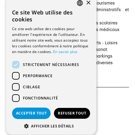
×
Prestataires de services
Hôtelleries et tourismes
Architectes paysagistes
Bâtiments administratifs et
Ce site Web utilise des
FRENCH
Architectes d'intérieur
commerces
cookies
Architectes
Établissements scolaires
GERMAN
Ce site web utilise des cookies pour
Entreprises générales
Établissements médicaux
améliorer l'expérience de l'utilisateur. En
Ingénieurs et mandataires
Villas
utilisant notre site web, vous acceptez tous
Installateurs
Cultures - Sports - Loisirs
les cookies conformément à notre politique
Fabricants / Fournisseurs
Industrie - Artisanat
en matière de cookies.
En savoir plus
Maître d’Ouvrage
Transports et parkings
Régies immobilières
Constructions diverses
STRICTEMENT NÉCESSAIRES
Gestion PPE
PERFORMANCE
CIBLAGE
FONCTIONNALITÉ
CGU et Politique de confidentialités
Paramètres des cookies
ACCEPTER TOUT
REFUSER TOUT
© 2026 Tous droits réservés
AFFICHER LES DÉTAILS