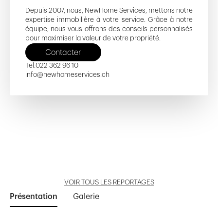
Depuis 2007, nous, NewHome Services, mettons notre
expertise immobilière à votre service. Grâce à notre
équipe, nous vous offrons des conseils personnalisés
pour maximiser la valeur de votre propriété.
Contacter
Tel.
022 362 96 10
info@newhomeservices.ch
Echoparc
Les Jardins du Bourg
Résidence Bellavista
Restauration du Château
Résidence Magellan
Ouvrir reportage
Ouvrir reportage
Ouvrir reportage
Ouvrir reportage
Ouvrir reportage
VOIR TOUS LES REPORTAGES
Présentation
Galerie