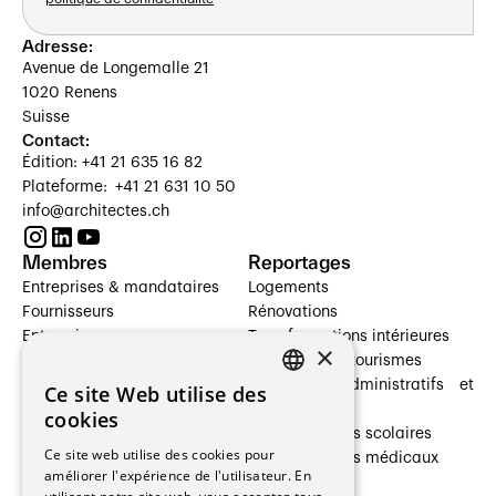
Adresse:
Avenue de Longemalle 21
1020 Renens
Suisse
Contact:
Édition: +41 21 635 16 82
Plateforme: +41 21 631 10 50
info@architectes.ch
Membres
Reportages
Entreprises & mandataires
Logements
Fournisseurs
Rénovations
Entreprises
Transformations intérieures
×
Prestataires de services
Hôtelleries et tourismes
Architectes paysagistes
Bâtiments administratifs et
Ce site Web utilise des
FRENCH
Architectes d'intérieur
commerces
cookies
Architectes
Établissements scolaires
GERMAN
Ce site web utilise des cookies pour
Entreprises générales
Établissements médicaux
améliorer l'expérience de l'utilisateur. En
Ingénieurs et mandataires
Villas