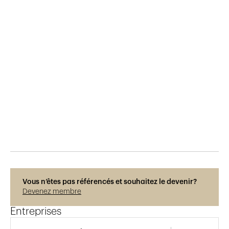
Publié le
10.6.2015
908
vues
Vous n’êtes pas référencés et souhaitez le devenir?
Devenez membre
Entreprises