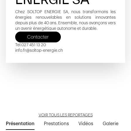
Chez SOLTOP ENERGIE SA, nous transformons les
énergies renouvelables en solutions innovantes
depuis plus de 40 ans. Ensemble, nous avançons vers
un avenir énergétique autonome et durable.
Contacter
Tel.
027 451 13 20
info.fr@soltop-energie.ch
Côté Gare - D
Côté Gare - F
Ouvrir reportage
Ouvrir reportage
VOIR TOUS LES REPORTAGES
Présentation
Prestations
Vidéos
Galerie