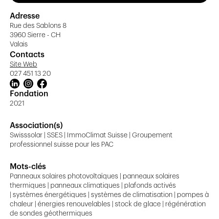
disposition de nos partenaires des technologies encore plus efficaces
Adresse
pour un approvisionnement énergétique autonome, intelligent et
Rue des Sablons 8
durable.
3960 Sierre - CH
Valais
Contacts
Site Web
027 451 13 20
Fondation
2021
Association(s)
Swisssolar | SSES | ImmoClimat Suisse | Groupement
professionnel suisse pour les PAC
Mots-clés
Panneaux solaires photovoltaïques | panneaux solaires
thermiques | panneaux climatiques | plafonds activés
| systèmes énergétiques | systèmes de climatisation | pompes à
chaleur | énergies renouvelables | stock de glace | régénération
de sondes géothermiques