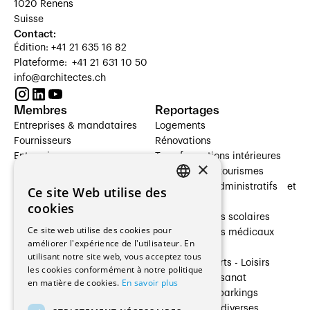
1020 Renens
Suisse
Contact:
Édition: +41 21 635 16 82
Plateforme: +41 21 631 10 50
info@architectes.ch
Membres
Reportages
Entreprises & mandataires
Logements
Fournisseurs
Rénovations
Entreprises
Transformations intérieures
×
Prestataires de services
Hôtelleries et tourismes
Architectes paysagistes
Bâtiments administratifs et
Ce site Web utilise des
FRENCH
Architectes d'intérieur
commerces
cookies
Architectes
Établissements scolaires
GERMAN
Ce site web utilise des cookies pour
Entreprises générales
Établissements médicaux
améliorer l'expérience de l'utilisateur. En
Ingénieurs et mandataires
Villas
utilisant notre site web, vous acceptez tous
Installateurs
Cultures - Sports - Loisirs
les cookies conformément à notre politique
Fabricants / Fournisseurs
Industrie - Artisanat
en matière de cookies.
En savoir plus
Maître d’Ouvrage
Transports et parkings
Régies immobilières
Constructions diverses