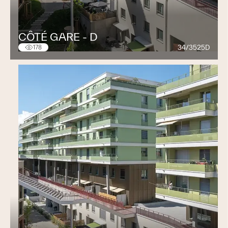
CÔTÉ GARE - D
34/3525D
178