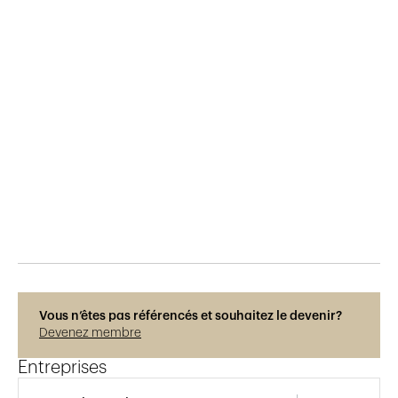
Publié le
25.4.2019
1'229
vues
Vous n’êtes pas référencés et souhaitez le devenir?
Devenez membre
Entreprises