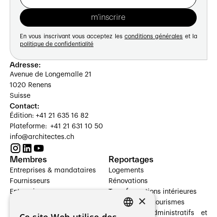
En vous inscrivant vous acceptez les
conditions générales
et la
politique de confidentialité
Adresse:
Avenue de Longemalle 21
1020 Renens
Suisse
Contact:
Édition: +41 21 635 16 82
Plateforme: +41 21 631 10 50
info@architectes.ch
Membres
Reportages
Entreprises & mandataires
Logements
Fournisseurs
Rénovations
Entreprises
Transformations intérieures
×
Prestataires de services
Hôtelleries et tourismes
Architectes paysagistes
Bâtiments administratifs et