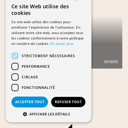
Ce site Web utilise des
FRENCH
cookies
GERMAN
Ce site web utilise des cookies pour
améliorer l'expérience de l'utilisateur. En
utilisant notre site web, vous acceptez tous
les cookies conformément à notre politique
en matière de cookies.
En savoir plus
LES PORTIQUES DE TIVOLI
STRICTEMENT NÉCESSAIRES
19/1606
1138
PERFORMANCE
CIBLAGE
FONCTIONNALITÉ
ACCEPTER TOUT
REFUSER TOUT
AFFICHER LES DÉTAILS