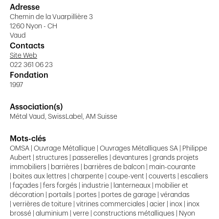
Nos points de contrôle :
Adresse
Chemin de la Vuarpillière 3
La satisfaction de nos clients par un service
1260 Nyon - CH
attentif et adapté.
Vaud
La réalisation de produits et prestations de haute
Contacts
qualité à des prix concurrentiels.
Site Web
Le respect des délais convenus et la transparence
022 361 06 23
Fondation
des informations.
1997
La sécurité de nos employés en atelier et sur les
chantiers.
Association(s)
Une honnêteté et une intégrité dans tous les
Métal Vaud, SwissLabel, AM Suisse
secteurs de l’entreprise.
La prise de conscience au niveau écologique et
Mots-clés
respect de l’environnement.
OMSA | Ouvrage Métallique | Ouvrages Métalliques SA | Philippe
Afin de respecter nos engagements, nous mettons à
Aubert | structures | passerelles | devantures | grands projets
disposition, les ressources humaines et matérielles, les
immobiliers | barrières | barrières de balcon | main-courante
| boites aux lettres | charpente | coupe-vent | couverts | escaliers
formations et le contrôle nécessaires.
| façades | fers forgés | industrie | lanterneaux | mobilier et
décoration | portails | portes | portes de garage | vérandas
| verrières de toiture | vitrines commerciales | acier | inox | inox
brossé | aluminium | verre | constructions métalliques | Nyon