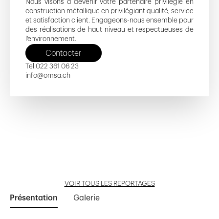
Nous visons à devenir votre partenaire privilégié en
construction métallique en privilégiant qualité, service
et satisfaction client. Engageons-nous ensemble pour
des réalisations de haut niveau et respectueuses de
l'environnement.
Contacter
Tel.
022 361 06 23
info@omsa.ch
Nouvelle Terre
Les Cottages II
La Petite Prairie
Grand Morillon
St-Cergue 22 - 22A - 22B
Ouvrir reportage
Ouvrir reportage
Ouvrir reportage
Ouvrir reportage
Ouvrir reportage
VOIR TOUS LES REPORTAGES
Présentation
Galerie