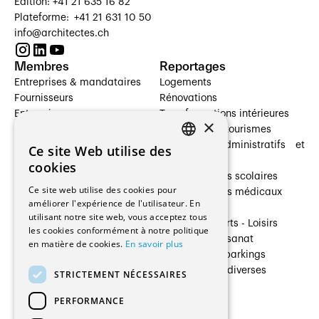
Édition: +41 21 635 16 82
Plateforme: +41 21 631 10 50
info@architectes.ch
Membres
Reportages
Entreprises & mandataires
Logements
Fournisseurs
Rénovations
Entreprises
Transformations intérieures
×
Prestataires de services
Hôtelleries et tourismes
Architectes paysagistes
Bâtiments administratifs et
Ce site Web utilise des
FRENCH
Architectes d'intérieur
commerces
cookies
Architectes
Établissements scolaires
GERMAN
Ce site web utilise des cookies pour
Entreprises générales
Établissements médicaux
améliorer l'expérience de l'utilisateur. En
Ingénieurs et mandataires
Villas
utilisant notre site web, vous acceptez tous
Installateurs
Cultures - Sports - Loisirs
les cookies conformément à notre politique
Fabricants / Fournisseurs
Industrie - Artisanat
en matière de cookies.
En savoir plus
Maître d’Ouvrage
Transports et parkings
Régies immobilières
Constructions diverses
STRICTEMENT NÉCESSAIRES
Gestion PPE
PERFORMANCE