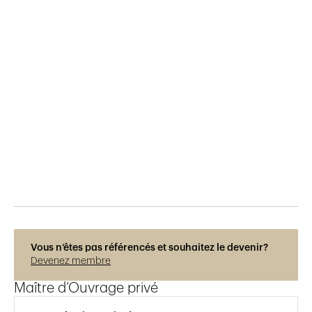
Publié le
6.11.2019
2'672
vues
Vous n’êtes pas référencés et souhaitez le devenir?
Devenez membre
Maître d’Ouvrage privé