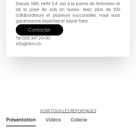
Depuis 1991, HKM S.A. est à la pointe de l'entretien et
de la pose de sols en Suisse. Avec plus de 100
collaborateurs et plusieurs succursales, nous vous
garantissons expertise et savoir-faire.
Contacter
Tel.
026 347 20 00
info@hkm.ch
Côté Gare - D
Côté Gare - F
La Myonaz
Rive-Droite
Le Hameau des Medzes
Ouvrir reportage
Ouvrir reportage
Ouvrir reportage
Ouvrir reportage
Ouvrir reportage
VOIR TOUS LES REPORTAGES
Présentation
Vidéos
Galerie