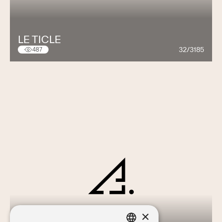
LE TICLE
32/3185
487
×