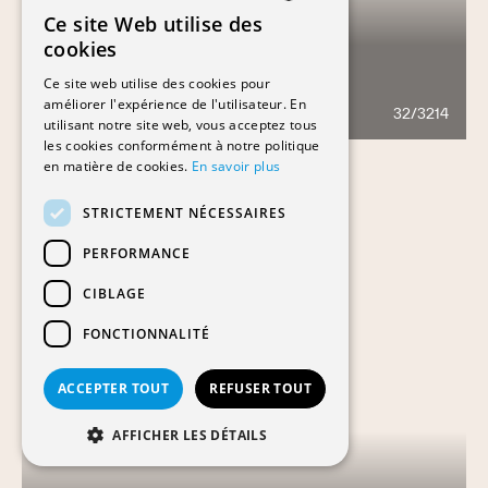
Ce site Web utilise des
FRENCH
cookies
GERMAN
Ce site web utilise des cookies pour
PARC DE LA FONDERIE
améliorer l'expérience de l'utilisateur. En
32/3214
849
utilisant notre site web, vous acceptez tous
les cookies conformément à notre politique
en matière de cookies.
En savoir plus
STRICTEMENT NÉCESSAIRES
PERFORMANCE
CIBLAGE
FONCTIONNALITÉ
ACCEPTER TOUT
REFUSER TOUT
AFFICHER LES DÉTAILS