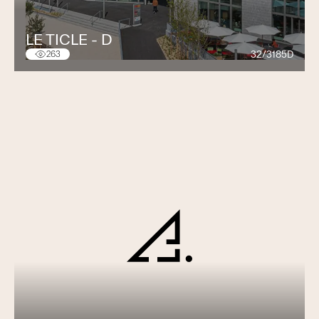
LE TICLE - D
32/3185D
263