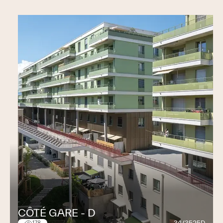
info@hkm.ch
NEUCHÂTEL
HKM SA
Route de Neuchâtel 23
2022 Bevaix
T.: 032 849 13 13
info@hkm.ch
CÔTÉ GARE - D