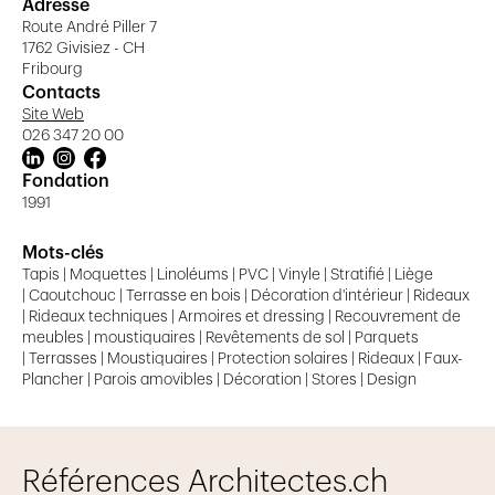
Adresse
Route André Piller 7
HKM SA
1762 Givisiez - CH
Rte André Piller 7
Fribourg
1762 Givisiez
Contacts
T.: 026 347 20 00
Site Web
info@hkm.ch
026 347 20 00
VAUD
Fondation
1991
HKM SA
Ch. de Longemarlaz 6
Mots-clés
1023 Crissier
Tapis | Moquettes | Linoléums | PVC | Vinyle | Stratifié | Liège
T.: 021 510 20 20
| Caoutchouc | Terrasse en bois | Décoration d'intérieur | Rideaux
| Rideaux techniques | Armoires et dressing | Recouvrement de
info@hkm.ch
meubles | moustiquaires | Revêtements de sol | Parquets
| Terrasses | Moustiquaires | Protection solaires | Rideaux | Faux-
GENÈVE
Plancher | Parois amovibles | Décoration | Stores | Design
HKM SA
Ch. des Aulx 5
1228 Plan-les-Ouates
Références Architectes.ch
T.: 022 552 34 34