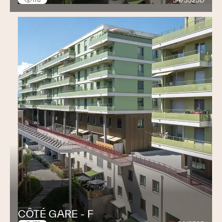
34/3525D
178
CÔTÉ GARE - F