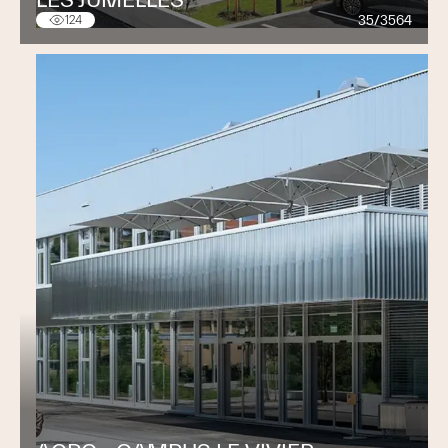
35/3564
124