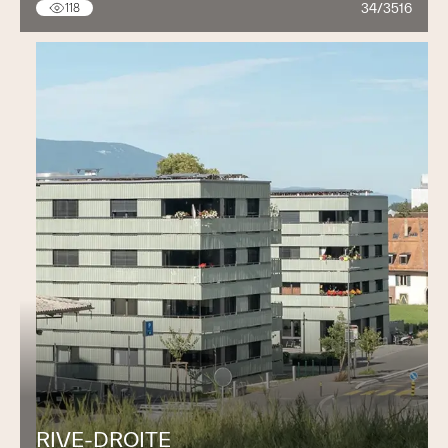
34/3516
118
RIVE-DROITE