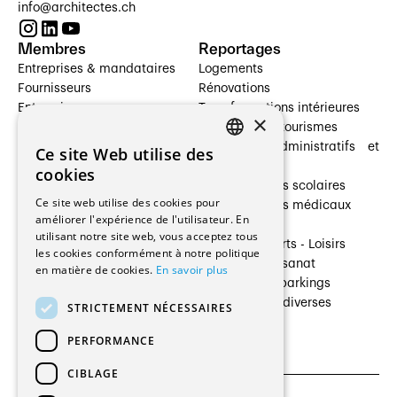
info@architectes.ch
Membres
Reportages
Entreprises & mandataires
Logements
Fournisseurs
Rénovations
Entreprises
Transformations intérieures
×
Prestataires de services
Hôtelleries et tourismes
Architectes paysagistes
Bâtiments administratifs et
Ce site Web utilise des
FRENCH
Architectes d'intérieur
commerces
cookies
Architectes
Établissements scolaires
GERMAN
Ce site web utilise des cookies pour
Entreprises générales
Établissements médicaux
améliorer l'expérience de l'utilisateur. En
Ingénieurs et mandataires
Villas
utilisant notre site web, vous acceptez tous
Installateurs
Cultures - Sports - Loisirs
les cookies conformément à notre politique
Fabricants / Fournisseurs
Industrie - Artisanat
en matière de cookies.
En savoir plus
Maître d’Ouvrage
Transports et parkings
Régies immobilières
Constructions diverses
STRICTEMENT NÉCESSAIRES
Gestion PPE
PERFORMANCE
CIBLAGE