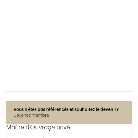
Publié le
11.6.2021
392
vues
Vous n’êtes pas référencés et souhaitez le devenir?
Devenez membre
Maître d’Ouvrage privé