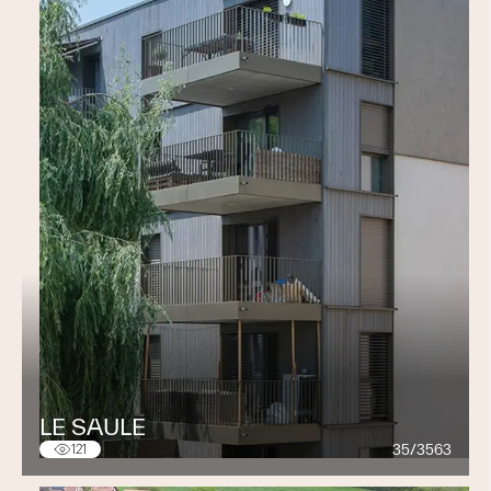
Engineering CVCSE-MCR
Chauffage / réfrigération
Ventilation / climatisation
Sanitaire / gaz médicaux / air comprimé
Sprinkler
MCR (Mesure-Commande-Régulation)
Electricité
BIM (Building Information Modeling)
Conseils et expertises
Physique du bâtiment
Dossier de mise à l’enquête
Labélisation énergétique
Certificat énergétique (CECB-Plus)
Thermographie
Audit énergétique
Optimisation énergétique
LE SAULE
Simulations dynamiques
35/3563
121
Recherche & développement durable