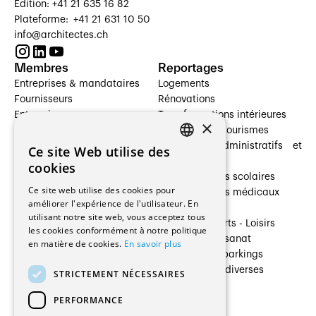
Édition: +41 21 635 16 82
Plateforme: +41 21 631 10 50
info@architectes.ch
Membres
Reportages
Entreprises & mandataires
Logements
Fournisseurs
Rénovations
Entreprises
Transformations intérieures
×
Prestataires de services
Hôtelleries et tourismes
Architectes paysagistes
Bâtiments administratifs et
Ce site Web utilise des
FRENCH
Architectes d'intérieur
commerces
cookies
Architectes
Établissements scolaires
GERMAN
Ce site web utilise des cookies pour
Entreprises générales
Établissements médicaux
améliorer l'expérience de l'utilisateur. En
Ingénieurs et mandataires
Villas
utilisant notre site web, vous acceptez tous
Installateurs
Cultures - Sports - Loisirs
les cookies conformément à notre politique
Fabricants / Fournisseurs
Industrie - Artisanat
en matière de cookies.
En savoir plus
Maître d’Ouvrage
Transports et parkings
Régies immobilières
Constructions diverses
STRICTEMENT NÉCESSAIRES
Gestion PPE
PERFORMANCE