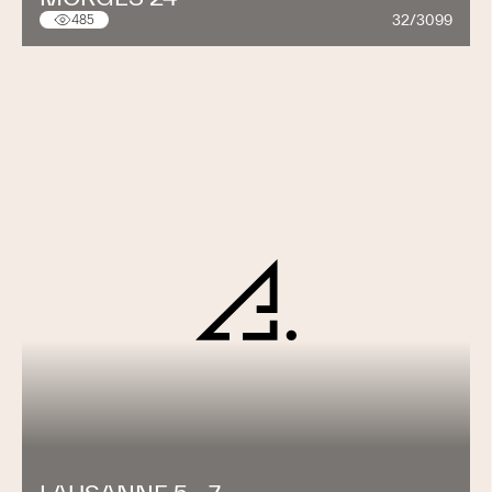
32/3099
485