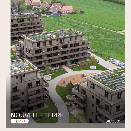
L’ÉQUIPE
Notre équipe diversifiée est composée de
collaborateurs hautement qualifiés, chacun apportant
sa propre expertise. Notre organisation interne est
soigneusement conçue pour favoriser une collaboration
harmonieuse entre les différents groupes au sein de
notre équipe. Cette structure garantit une
communication efficace et un travail d'équipe fluide,
nous permettant ainsi d'atteindre nos objectifs
communs.
NOS VALEURS
Qualité
Nous fournissons un travail de qualité et de valeur.
Innovation
NOUVELLE TERRE
Nous regardons constamment vers l’avenir, afin
34/3381
263
d’anticiper les changements et réagir avec célérité.