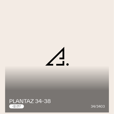
Respect
Nos relations sont basées sur la confiance et le respect.
Nous sommes transparents et agissons conformément à
l’éthique.
Flexibilité
La répartition de la charge de travail est faite de
manière à assurer une disponibilité permanente envers
nos clients.
PLANTAZ 34-38
34/3403
217