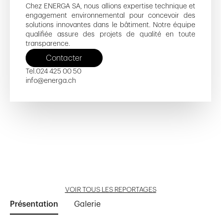
Chez ENERGA SA, nous allions expertise technique et
engagement environnemental pour concevoir des
solutions innovantes dans le bâtiment. Notre équipe
qualifiée assure des projets de qualité en toute
transparence.
Contacter
Tel.
024 425 00 50
info@energa.ch
Le Saule
Nouvelle Terre
Plantaz 34-38
Levant 10
École Agora
Ouvrir reportage
Ouvrir reportage
Ouvrir reportage
Ouvrir reportage
Ouvrir reportage
VOIR TOUS LES REPORTAGES
Présentation
Galerie