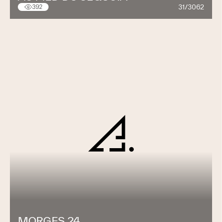
31/3062
392
MORGES 24