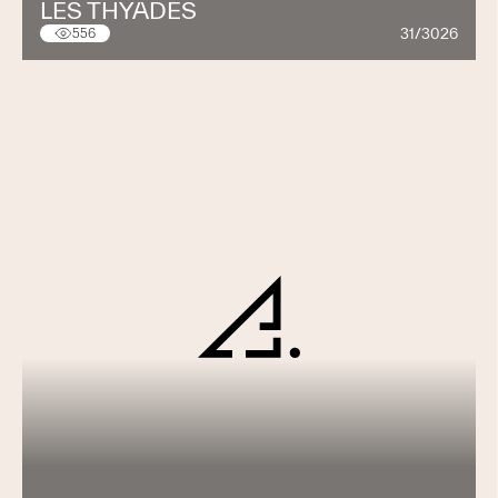
LES THYADES
31/3026
556