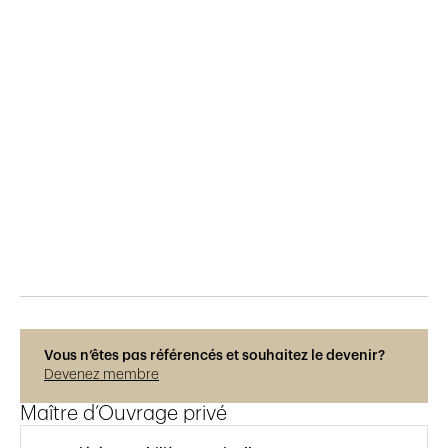
Publié le
30.5.2015
743
vues
Vous n’êtes pas référencés et souhaitez le devenir?
Devenez membre
Maître d’Ouvrage privé