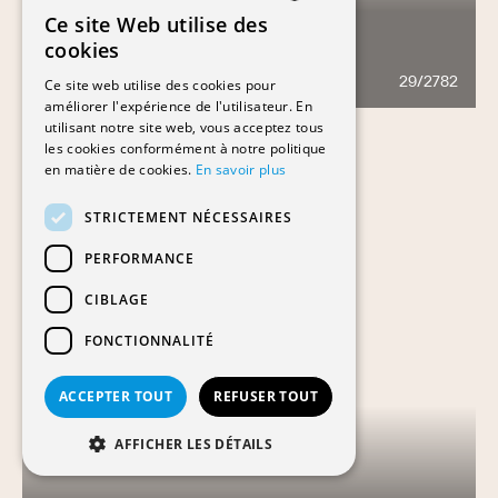
Ce site Web utilise des
FRENCH
cookies
DELTAPARC
GERMAN
29/2782
1436
Ce site web utilise des cookies pour
améliorer l'expérience de l'utilisateur. En
utilisant notre site web, vous acceptez tous
les cookies conformément à notre politique
en matière de cookies.
En savoir plus
STRICTEMENT NÉCESSAIRES
PERFORMANCE
CIBLAGE
FONCTIONNALITÉ
ACCEPTER TOUT
REFUSER TOUT
AFFICHER LES DÉTAILS