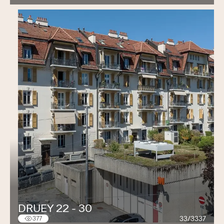
DRUEY 22 - 30
33/3337
377