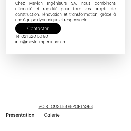
Chez Meylan Ingénieurs SA, nous combinons
efficacité et rapidité pour tous vos projets de
construction, rénovation et transformation, grâce à
une équipe dynamique et responsable.
Contacter
Tel.
021 620 00 90
info@meylaningenieurs.ch
Chaffeises Stockage
Frêne 2-4 / Pré-du-Marché 35-37
Isabelle-de-Montolieu 90-92
Collège du Mottier B
Rue de Genève 62
Ouvrir reportage
Ouvrir reportage
Ouvrir reportage
Ouvrir reportage
Ouvrir reportage
VOIR TOUS LES REPORTAGES
Présentation
Galerie