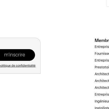
Membr
Entrepri
Fourniss
Entrepri
olitique de confidentialité
Prestata
Architec
Architect
Architec
Entrepri
Ingénieu
Installat