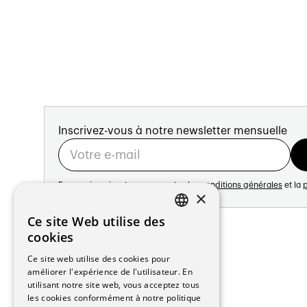
Inscrivez-vous à notre newsletter mensuelle
En vous inscrivant vous acceptez les
conditions générales
et la
p
×
Adresse:
Ce site Web utilise des
FRENCH
Avenue de Longemalle 21
cookies
1020 Renens
GERMAN
Ce site web utilise des cookies pour
Suisse
améliorer l'expérience de l'utilisateur. En
Contact:
utilisant notre site web, vous acceptez tous
Édition: +41 21 635 16 82
les cookies conformément à notre politique
Plateforme: +41 21 631 10 50