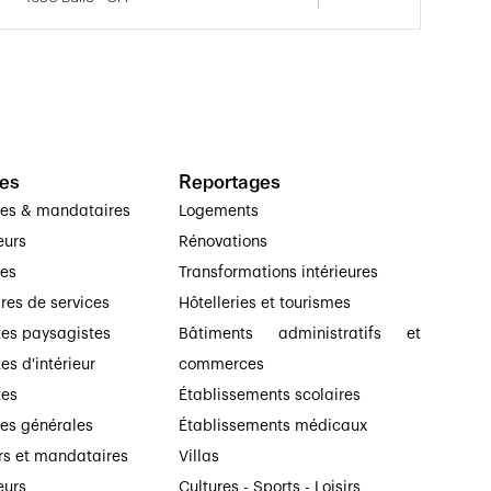
es
Reportages
ses & mandataires
Logements
eurs
Rénovations
ses
Transformations intérieures
ires de services
Hôtelleries et tourismes
tes paysagistes
Bâtiments administratifs et
es d'intérieur
commerces
tes
Établissements scolaires
ses générales
Établissements médicaux
rs et mandataires
Villas
eurs
Cultures - Sports - Loisirs