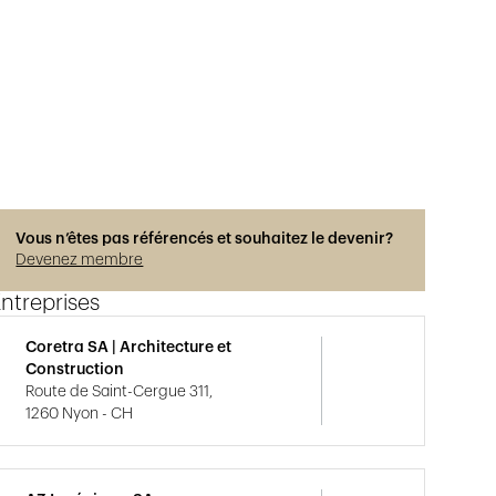
Vous n’êtes pas référencés et souhaitez le devenir?
Devenez membre
ntreprises
Coretra SA | Architecture et
Construction
Route de Saint-Cergue 311,
1260 Nyon - CH