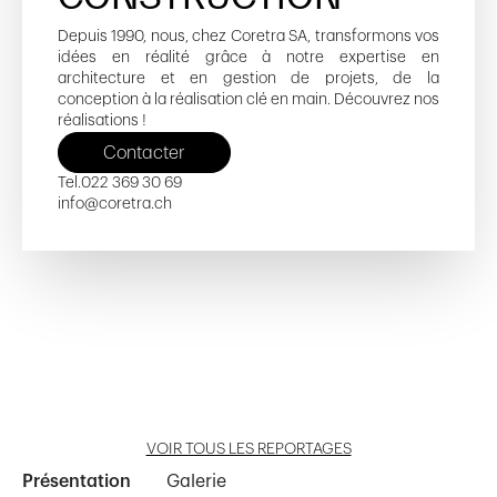
Depuis 1990, nous, chez Coretra SA, transformons vos
idées en réalité grâce à notre expertise en
architecture et en gestion de projets, de la
conception à la réalisation clé en main. Découvrez nos
réalisations !
Contacter
Tel.
022 369 30 69
info@coretra.ch
'les Coteaux' à Arzier-Le Muids
Immeuble PPE 'Belle Résidence'
Immeuble PPE Anière
La Barillette
Habitation familiale
Ouvrir reportage
Ouvrir reportage
Ouvrir reportage
Ouvrir reportage
Ouvrir reportage
VOIR TOUS LES REPORTAGES
Présentation
Galerie