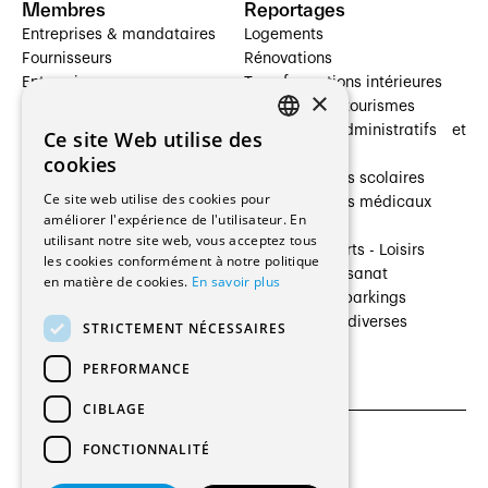
Membres
Reportages
Entreprises & mandataires
Logements
Fournisseurs
Rénovations
Entreprises
Transformations intérieures
×
Prestataires de services
Hôtelleries et tourismes
Architectes paysagistes
Bâtiments administratifs et
Ce site Web utilise des
FRENCH
Architectes d'intérieur
commerces
cookies
Architectes
Établissements scolaires
GERMAN
Ce site web utilise des cookies pour
Entreprises générales
Établissements médicaux
améliorer l'expérience de l'utilisateur. En
Ingénieurs et mandataires
Villas
utilisant notre site web, vous acceptez tous
Installateurs
Cultures - Sports - Loisirs
les cookies conformément à notre politique
Fabricants / Fournisseurs
Industrie - Artisanat
en matière de cookies.
En savoir plus
Maître d’Ouvrage
Transports et parkings
Régies immobilières
Constructions diverses
STRICTEMENT NÉCESSAIRES
Gestion PPE
PERFORMANCE
CIBLAGE
FONCTIONNALITÉ
CGU et Politique de confidentialités
Paramètres des cookies