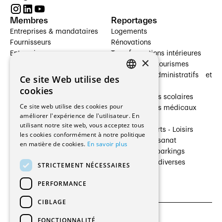
Membres
Reportages
Entreprises & mandataires
Logements
Fournisseurs
Rénovations
Entreprises
Transformations intérieures
×
Prestataires de services
Hôtelleries et tourismes
Architectes paysagistes
Bâtiments administratifs et
Ce site Web utilise des
FRENCH
Architectes d'intérieur
commerces
cookies
Architectes
Établissements scolaires
GERMAN
Ce site web utilise des cookies pour
Entreprises générales
Établissements médicaux
améliorer l'expérience de l'utilisateur. En
Ingénieurs et mandataires
Villas
utilisant notre site web, vous acceptez tous
Installateurs
Cultures - Sports - Loisirs
les cookies conformément à notre politique
Fabricants / Fournisseurs
Industrie - Artisanat
en matière de cookies.
En savoir plus
Maître d’Ouvrage
Transports et parkings
Régies immobilières
Constructions diverses
STRICTEMENT NÉCESSAIRES
Gestion PPE
PERFORMANCE
CIBLAGE
FONCTIONNALITÉ