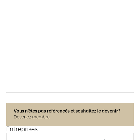
Publié le
25.12.2018
775
vues
Vous n’êtes pas référencés et souhaitez le devenir?
Devenez membre
Entreprises