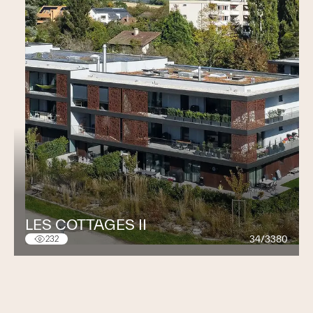
LES COTTAGES II
34/3380
232