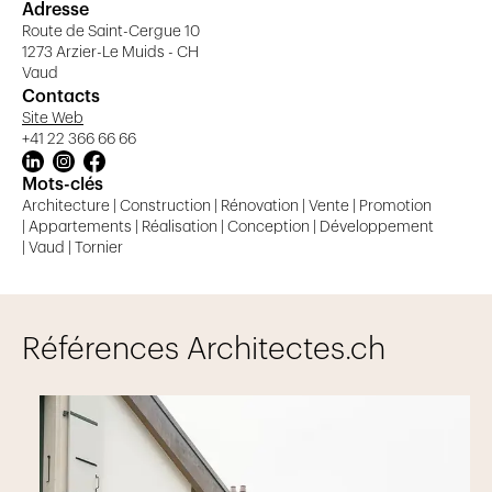
clients, basée sur l'écoute, la compréhension et le
Adresse
dialogue. Leur plus grande satisfaction est de découvrir
Route de Saint-Cergue 10
le plaisir de leurs clients prenant possession de leur
1273 Arzier-Le Muids - CH
Vaud
nouvel habitat.
Contacts
Site Web
+41 22 366 66 66
Mots-clés
Architecture | Construction | Rénovation | Vente | Promotion
| Appartements | Réalisation | Conception | Développement
| Vaud | Tornier
Références Architectes.ch