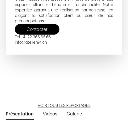
espaces alliant esthétique et fonctionnalité. Notre
expertise garantit une réalisation harmonieuse, en
plaçant la satisfaction client au cœur de nos
préoccupations.
Contacter
Tel.
+41 22 366 66 66
info@atelier94.ch
Rue du Village 3
Vergers I et II
Nouvelle Terre
Les Cottages II
Chemin des Perrailles
Ouvrir reportage
Ouvrir reportage
Ouvrir reportage
Ouvrir reportage
Ouvrir reportage
VOIR TOUS LES REPORTAGES
Présentation
Vidéos
Galerie