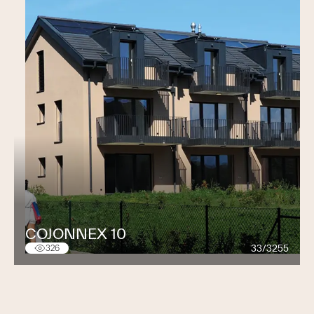
COJONNEX 10
33/3255
326