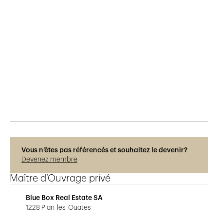
Publié le
30.3.2019
1'787
vues
Vous n’êtes pas référencés et souhaitez le devenir?
Devenez membre
Maître d’Ouvrage privé
Blue Box Real Estate SA
1228 Plan-les-Ouates