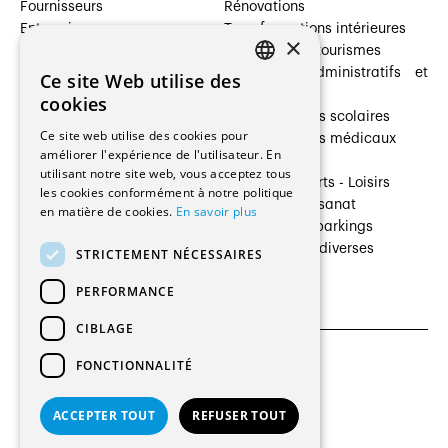
Fournisseurs
Rénovations
Entreprises
Transformations intérieures
×
Prestataires de services
Hôtelleries et tourismes
Architectes paysagistes
Bâtiments administratifs et
Ce site Web utilise des
FRENCH
Architectes d'intérieur
commerces
cookies
Architectes
Établissements scolaires
GERMAN
Ce site web utilise des cookies pour
Entreprises générales
Établissements médicaux
améliorer l'expérience de l'utilisateur. En
Ingénieurs et mandataires
Villas
utilisant notre site web, vous acceptez tous
Installateurs
Cultures - Sports - Loisirs
les cookies conformément à notre politique
Fabricants / Fournisseurs
Industrie - Artisanat
en matière de cookies.
En savoir plus
Maître d’Ouvrage
Transports et parkings
Régies immobilières
Constructions diverses
STRICTEMENT NÉCESSAIRES
Gestion PPE
PERFORMANCE
CIBLAGE
FONCTIONNALITÉ
CGU et Politique de confidentialités
Paramètres des cookies
ACCEPTER TOUT
REFUSER TOUT
© 2026 Tous droits réservés