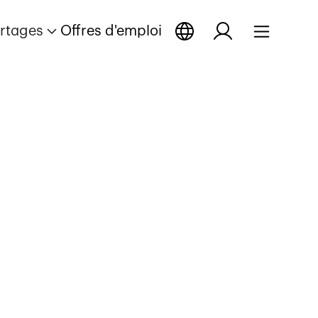
rtages
Offres d'emploi
tage
tage
 reportage