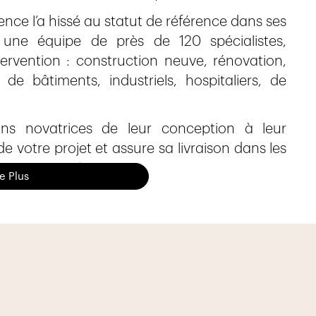
ce l’a hissé au statut de référence dans ses
à une équipe de près de 120 spécialistes,
ervention : construction neuve, rénovation,
e bâtiments, industriels, hospitaliers, de
ons novatrices de leur conception à leur
de votre projet et assure sa livraison dans les
es normes en vigueur.
re Plus
n, la
rénovation et l’entretien d’installations
ons sur les conduites d’alimentation et
’alimentation des fluides (gaz naturel, fluides
…) comme sur le traitement de l’eau et
t la nature de l’objet, nous assurons la mise