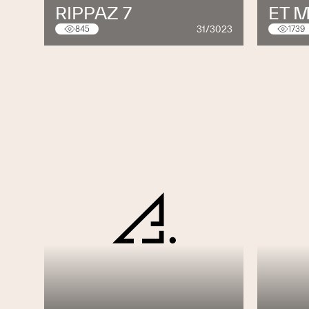
RIPPAZ 7
ET M
Etablissement de plans sur support i
31/3023
845
1739
Suivi de chantier et expertise
Nous travaillons en étroite collaboration a
vous garantir les meilleures solutions tec
vos projets.
Alors n’hésitez pas à prendre contact a
renseignement.