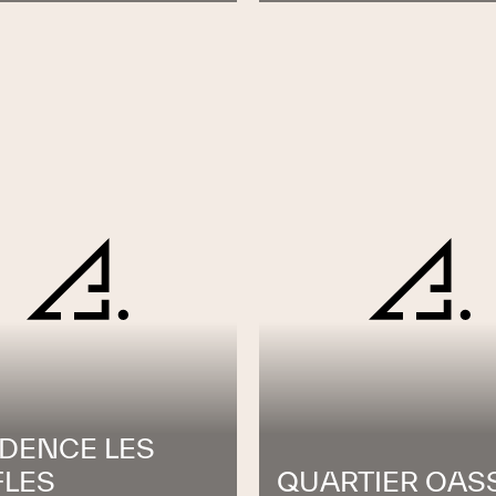
lliques se trouvant sur le toit : chéneaux,
n toiture, placages métalliques, fenêtres de
aux solaires et pièces d’ornement.
e de toiture
pour des projets de différentes
t Vaud. Nous étudions votre projet afin de
e bien immobilier. Nos techniciens réalisent
pente aussi bien en tuiles, terre cuite ou en
utes les normes en vigueur dans notre pays et
entière satisfaction.
é… l’urgence n’attend pas !
IDENCE LES
s monteurs qualifiés équipés de plus de 30
FLES
QUARTIER OAS