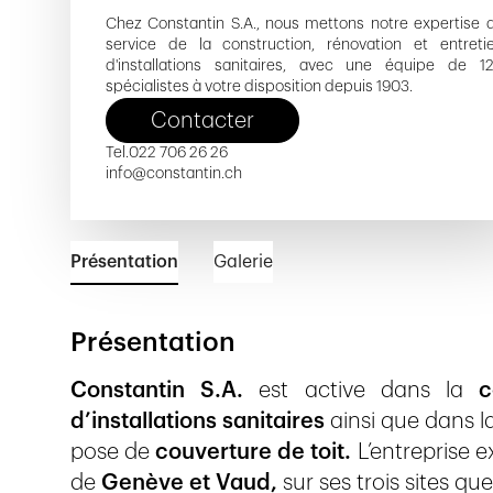
Chez Constantin S.A., nous mettons notre expertise 
service de la construction, rénovation et entreti
d'installations sanitaires, avec une équipe de 1
spécialistes à votre disposition depuis 1903.
Contacter
Tel.
022 706 26 26
info@constantin.ch
Présentation
Galerie
Présentation
Constantin S.A.
est active dans la
c
d’installations sanitaires
ainsi que dans l
pose de
couverture de toit.
L’entreprise 
de
Genève et Vaud,
sur ses trois sites qu