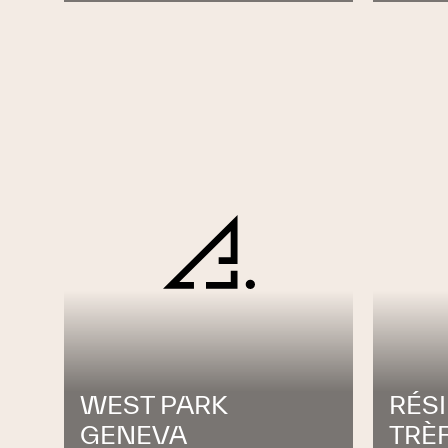
manifeste sur l’ensemble des pièces méta
descentes d’eaux pluviales, garnitures e
toiture, lucarnes ou encore pose de panne
Couverture
Nous
construisons et rénovons tout typ
envergures sur les cantons de Genève e
répondre aux besoins spécifiques de votr
des
couvertures de toitures plates
ou en 
ardoise. Ils travaillent en respectant to
les délais d’exécution afin de vous donner 
Dépannage
Fuite, canalisation bouchée, bouilleur perc
WEST PARK
RÉS
Grâce à notre département dépannage, no
GENEVA
TRÈ