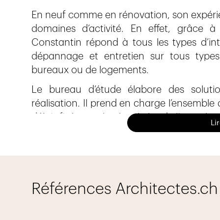
En neuf comme en rénovation, son expérien
domaines d’activité. En effet, grâce 
Constantin répond à tous les types d’int
dépannage et entretien sur tous types d
bureaux ou de logements.
Le bureau d’étude élabore des soluti
réalisation. Il prend en charge l’ensemble 
délais fixés et selon les règles de l’art et l
Li
Sanitaire
Nos techniciens travaillent à la réalisatio
sanitaires et de gaz.
Nous interven
Références Architectes.ch
d’écoulement des appareils
sanitaires
, l
médicaux, air comprimé, vaccum, etc
l’évacuation des eaux usées. Quel que soi