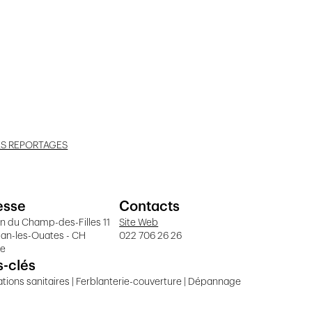
ES REPORTAGES
esse
Contacts
 du Champ-des-Filles 11
Site Web
lan-les-Ouates - CH
022 706 26 26
ve
-clés
lations sanitaires | Ferblanterie-couverture | Dépannage