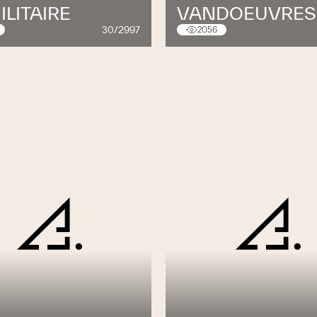
ILITAIRE
VANDOEUVRES
nformatique
30/2997
2056
vec les architectes et maîtres d’œuvre afin de
hniques et économiques pour la réalisation de
vec nos spécialistes pour toute demande de