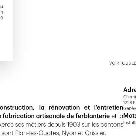
au
en
20
VOIR TOUS L
Adr
Chemin
1228 P
onstruction, la rénovation et l’entretien
Genè
Mots
a
fabrication artisanale de ferblanterie
et la
Instal
exerce ses métiers depuis 1903 sur les cantons
e sont Plan-les-Ouates, Nyon et Crissier.