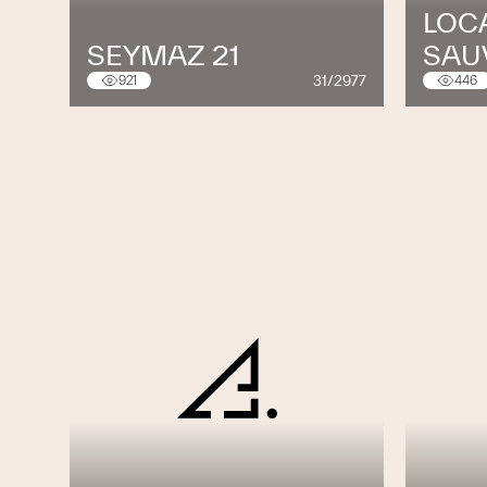
LOC
SEYMAZ 21
SAU
31/2977
921
446