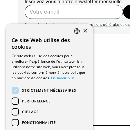
Inscrivez-vous à notre newsletter mensuelle
En vous inscrivant vous acceptez les
conditions générales
et la
p
×
Adresse:
Ce site Web utilise des
FRENCH
Avenue de Longemalle 21
cookies
1020 Renens
GERMAN
Ce site web utilise des cookies pour
Suisse
améliorer l'expérience de l'utilisateur. En
Contact:
utilisant notre site web, vous acceptez tous
Édition: +41 21 635 16 82
les cookies conformément à notre politique
Plateforme: +41 21 631 10 50
en matière de cookies.
En savoir plus
info@architectes.ch
STRICTEMENT NÉCESSAIRES
PERFORMANCE
CIBLAGE
FONCTIONNALITÉ