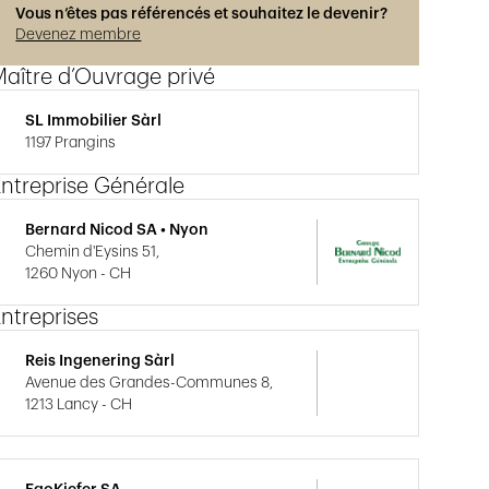
Vous n’êtes pas référencés et souhaitez le devenir?
Devenez membre
aître d’Ouvrage privé
SL Immobilier Sàrl
1197 Prangins
ntreprise Générale
Bernard Nicod SA • Nyon
Chemin d'Eysins 51,
1260 Nyon - CH
ntreprises
Reis Ingenering Sàrl
Avenue des Grandes-Communes 8,
1213 Lancy - CH