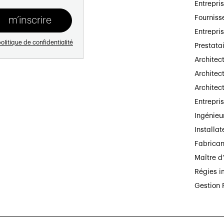
Entrepri
Fourniss
Entrepri
olitique de confidentialité
Prestata
Architec
Architect
Architec
Entrepri
Ingénieu
Installat
Fabrican
Maître d
Régies i
Gestion 