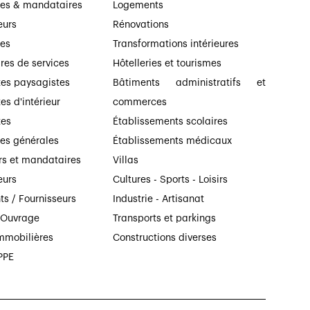
ses & mandataires
Logements
eurs
Rénovations
ses
Transformations intérieures
ires de services
Hôtelleries et tourismes
tes paysagistes
Bâtiments administratifs et
es d'intérieur
commerces
tes
Établissements scolaires
ses générales
Établissements médicaux
rs et mandataires
Villas
eurs
Cultures - Sports - Loisirs
ts / Fournisseurs
Industrie - Artisanat
’Ouvrage
Transports et parkings
mmobilières
Constructions diverses
PPE