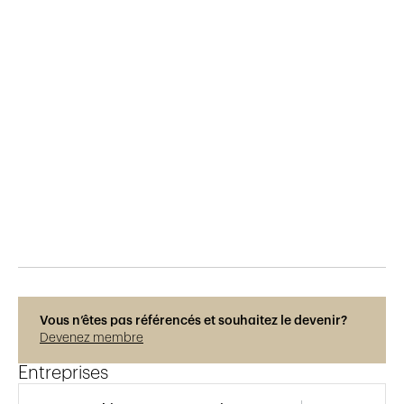
Publié le
29.5.2015
554
vues
Vous n’êtes pas référencés et souhaitez le devenir?
Devenez membre
Entreprises