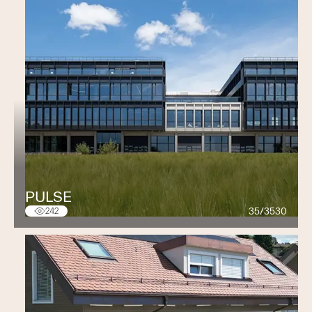
PULSE
35/3530
242