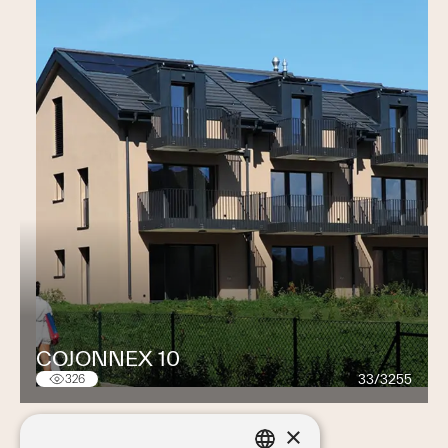
COJONNEX 10
33/3255
326
×