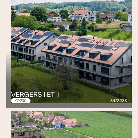
VERGERS I ET II
34/3438
230