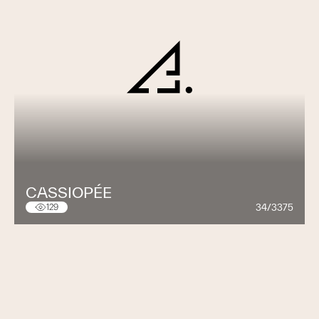
Parce que nous croyons que cette démarche
permettra de construire ensemble un avenir sûr et
durable, nous impliquons nos équipes dans ce
processus et encourageons nos clients et
partenaires à y participer.
CASSIOPÉE
34/3375
129