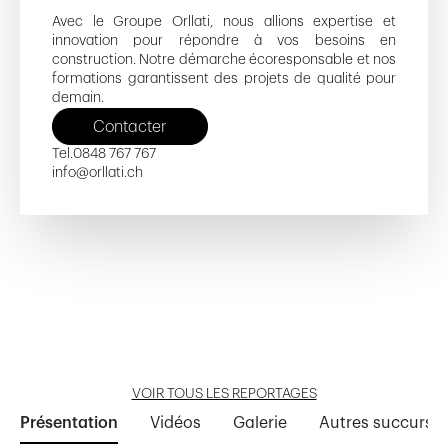
Avec le Groupe Orllati, nous allions expertise et
innovation pour répondre à vos besoins en
construction. Notre démarche écoresponsable et nos
formations garantissent des projets de qualité pour
demain.
Contacter
Tel.
0848 767 767
info@orllati.ch
Pontet-Sorge
COOP
Crêt-des-Pierres 12 et 14
Hôpital des Enfants
Cassiopée
Ouvrir reportage
Ouvrir reportage
Ouvrir reportage
Ouvrir reportage
Ouvrir reportage
VOIR TOUS LES REPORTAGES
Présentation
Vidéos
Galerie
Autres succursal