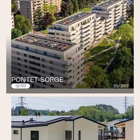
Granulats et béton
Environnement
Rénovation, transformation
Métal
Logistique
Développement immobilier
Qualité, sécurité et environnement
Choisir le Groupe Orllati, c’est opter pour un partenaire
fiable qui assure à ses clients, tant du secteur public
PONTET-SORGE
que privé, un respect et un contrôle rigoureux des
35/3617
133
procédures de travail.
Certifiés ISO 9001, 14001 et 45001
La Direction met en œuvre les moyens financiers,
techniques et humains nécessaires pour assurer le
développement durable du Groupe Orllati.