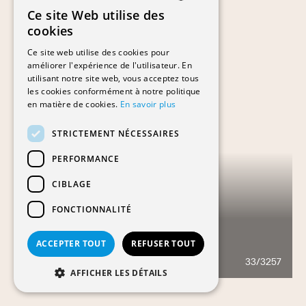
Ce site Web utilise des
FRENCH
cookies
GERMAN
Ce site web utilise des cookies pour
améliorer l'expérience de l'utilisateur. En
utilisant notre site web, vous acceptez tous
les cookies conformément à notre politique
en matière de cookies.
En savoir plus
STRICTEMENT NÉCESSAIRES
PERFORMANCE
CIBLAGE
FONCTIONNALITÉ
ACCEPTER TOUT
REFUSER TOUT
LES FONTAINES
33/3257
400
AFFICHER LES DÉTAILS