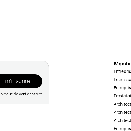
Membr
Entrepri
Fourniss
Entrepri
olitique de confidentialité
Prestata
Architec
Architect
Architec
Entrepri