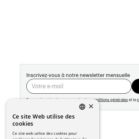
Inscrivez-vous à notre newsletter mensuelle
En vous inscrivant vous acceptez les
conditions générales
et la
p
×
Adresse:
Ce site Web utilise des
FRENCH
Avenue de Longemalle 21
cookies
1020 Renens
GERMAN
Ce site web utilise des cookies pour
Suisse