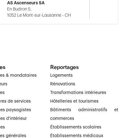
AS Ascenseurs SA
En Budron 5,
1052 Le Mont-sur-Lausanne - CH
es
Reportages
ses & mandataires
Logements
eurs
Rénovations
ses
Transformations intérieures
ires de services
Hôtelleries et tourismes
tes paysagistes
Bâtiments administratifs et
es d'intérieur
commerces
tes
Établissements scolaires
ses générales
Établissements médicaux