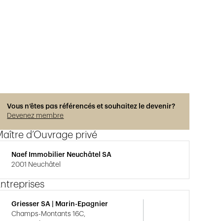
Vous n’êtes pas référencés et souhaitez le devenir?
Devenez membre
aître d’Ouvrage privé
Naef Immobilier Neuchâtel SA
2001 Neuchâtel
ntreprises
Griesser SA | Marin-Epagnier
Champs-Montants 16C,