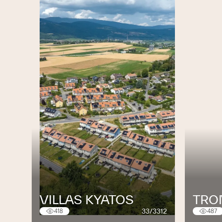
nombreuses années. Ces relations favo
avantage.
Si vous construisez, si vous transforme
disposition pour tous conseils, renseignem
Menuiserie - Fenêtres et Volets 
Dans nos vastes locaux, vous pourrez dé
collection complète de faces, des échanti
aluminium, des volets aluminium, des poi
bois et de stratifié, ainsi qu'un agenceme
Tout est à votre disposition afin de faire v
Notre entreprise est active principalem
satisfaire notre clientèle, nous nous dépl
VILLAS KYATOS
TRON
33/3312
418
487