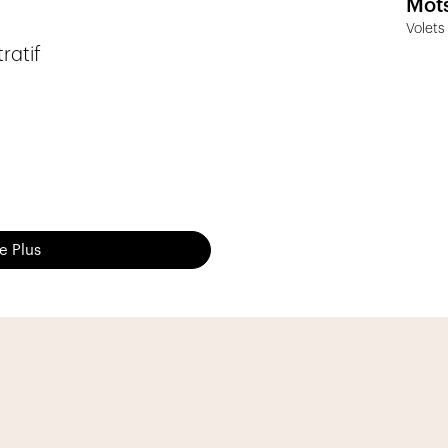
Mots
Volets
ratif
re Plus
 6 apprentis (1 à 2 apprenti(s) par année
une bonne formation pour nos jeunes et pour
n avec les meilleurs fournisseurs suisses de
ance réciproque s'est installée depuis de