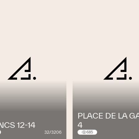
risent une synergie qui est tout à votre
z, notre équipe se tient volontiers à votre
ents ou études de projet.
aluminium - Cuisines
couvrir une exposition de cuisines avec une
llons de fenêtres en PVC, en bois et en bois-
gnées de porte, des collections d'essence de
nt de bureaux complet réalisé par nos soins.
otre choix dans les meilleures conditions.
ent dans le canton de Neuchâtel, mais pour
PLACE DE LA G
açons dans toute la Suisse romande.
CS 12-14
4
32/3206
685