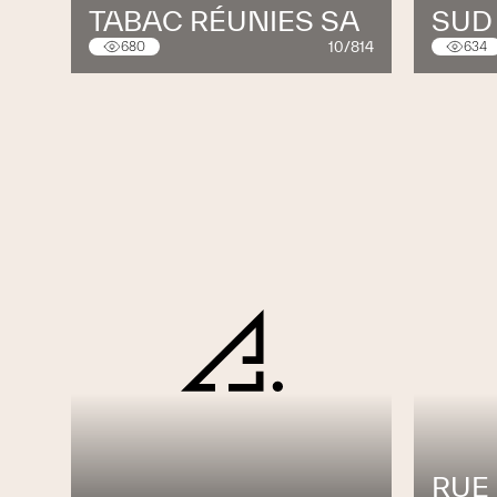
TABAC RÉUNIES SA
SUD
10/814
680
634
RUE