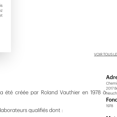
is
ez
et
VOIR TOUS L
Adr
Chemin
2017 B
 a été créée par Roland Vauthier en 1978 à
Neuch
Fon
1978
aborateurs qualifiés dont :