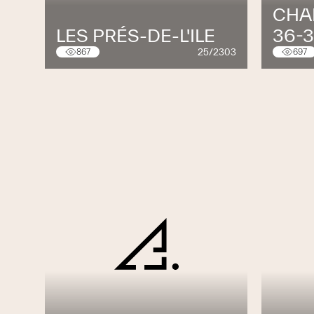
CHA
LES PRÉS-DE-L'ILE
36-
25/2303
867
697