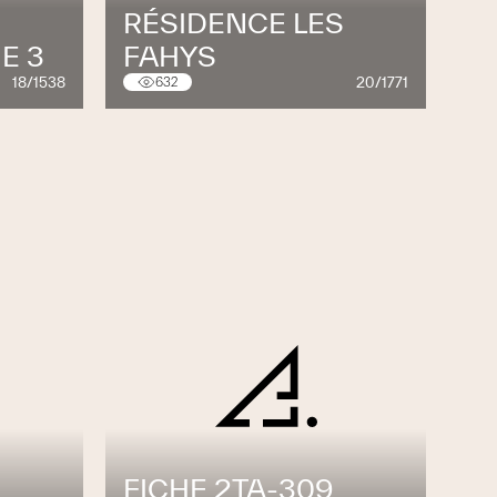
RÉSIDENCE LES
E 3
FAHYS
18/1538
20/1771
632
FICHE 2TA-309