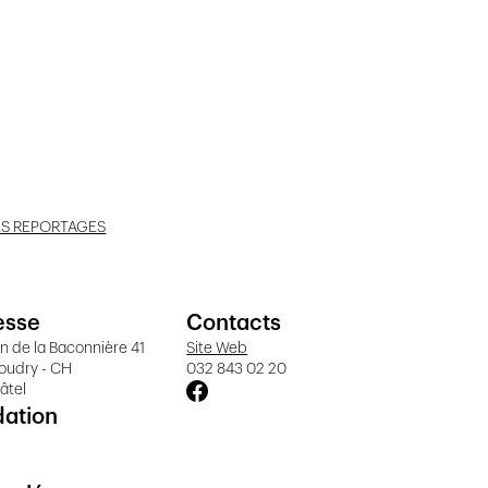
ES REPORTAGES
esse
Contacts
 de la Baconnière 41
Site Web
oudry - CH
032 843 02 20
âtel
dation