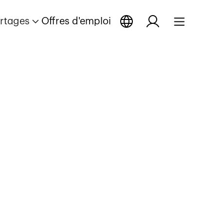
rtages
Offres d'emploi
age
tage
ir reportage