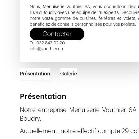
Nous, Menuiserie Vauthier SA, vous accueillons depu
1978 à Boudry avec une équipe de 29 experts. Découvr
notre vaste gamme de cuisines, fenêtres et volets, 
bénéficiez de conseils personnalisés pour vos projets.
Contacter
Tel.
032 843 02 20
info@vauthier.ch
Présentation
Galerie
Présentation
Notre entreprise Menuiserie Vauthier SA
Boudry.
Actuellement, notre effectif compte 29 coll