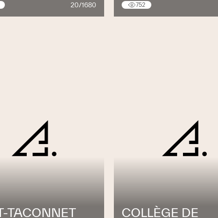
20/1680
752
T-TACONNET
COLLÈGE DE