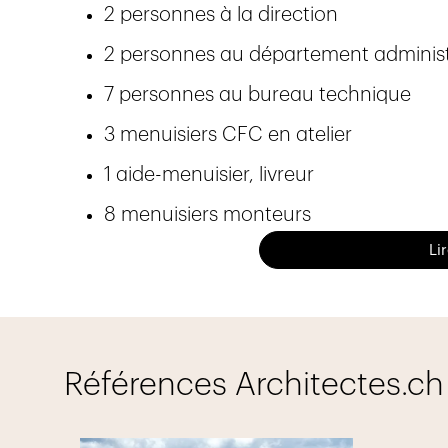
2 personnes à la direction
2 personnes au département administ
7 personnes au bureau technique
3 menuisiers CFC en atelier
1 aide-menuisier, livreur
8 menuisiers monteurs
Li
6 apprentis
Notre menuiserie forme constamment 4 à
d'apprentissage). Nous avons le souci d'
l'avenir de notre métier.
Références Architectes.ch
Nous travaillons en étroite collaboratio
notre branche d'activités et une confi