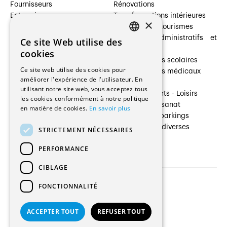
Fournisseurs
Rénovations
Entreprises
Transformations intérieures
×
Prestataires de services
Hôtelleries et tourismes
Architectes paysagistes
Bâtiments administratifs et
Ce site Web utilise des
FRENCH
Architectes d'intérieur
commerces
cookies
Architectes
Établissements scolaires
GERMAN
Ce site web utilise des cookies pour
Entreprises générales
Établissements médicaux
améliorer l'expérience de l'utilisateur. En
Ingénieurs et mandataires
Villas
utilisant notre site web, vous acceptez tous
Installateurs
Cultures - Sports - Loisirs
les cookies conformément à notre politique
Fabricants / Fournisseurs
Industrie - Artisanat
en matière de cookies.
En savoir plus
Maître d’Ouvrage
Transports et parkings
Régies immobilières
Constructions diverses
STRICTEMENT NÉCESSAIRES
Gestion PPE
PERFORMANCE
CIBLAGE
FONCTIONNALITÉ
CGU et Politique de confidentialités
Paramètres des cookies
ACCEPTER TOUT
REFUSER TOUT
© 2026 Tous droits réservés