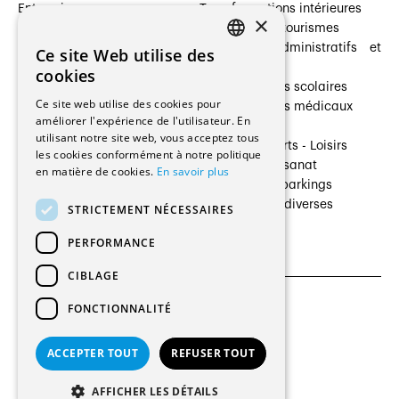
Entreprises
Transformations intérieures
×
Prestataires de services
Hôtelleries et tourismes
Architectes paysagistes
Bâtiments administratifs et
Ce site Web utilise des
FRENCH
Architectes d'intérieur
commerces
cookies
Architectes
Établissements scolaires
GERMAN
Ce site web utilise des cookies pour
Entreprises générales
Établissements médicaux
améliorer l'expérience de l'utilisateur. En
Ingénieurs et mandataires
Villas
utilisant notre site web, vous acceptez tous
Installateurs
Cultures - Sports - Loisirs
les cookies conformément à notre politique
Fabricants / Fournisseurs
Industrie - Artisanat
en matière de cookies.
En savoir plus
Maître d’Ouvrage
Transports et parkings
Régies immobilières
Constructions diverses
STRICTEMENT NÉCESSAIRES
Gestion PPE
PERFORMANCE
CIBLAGE
FONCTIONNALITÉ
CGU et Politique de confidentialités
Paramètres des cookies
ACCEPTER TOUT
REFUSER TOUT
© 2026 Tous droits réservés
AFFICHER LES DÉTAILS