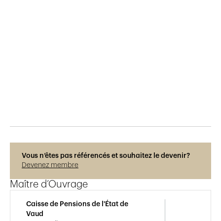
Publié le
5.3.2021
660
vues
Photos © Adrien Barakat
Vous n’êtes pas référencés et souhaitez le devenir?
Devenez membre
Maître d’Ouvrage
Caisse de Pensions de l'État de
Vaud