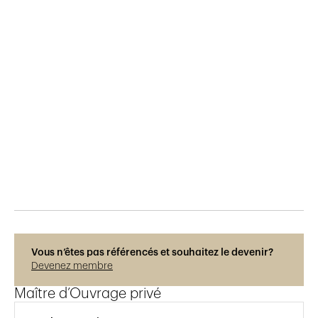
Publié le
25.10.2019
1'229
vues
Vous n’êtes pas référencés et souhaitez le devenir?
Devenez membre
Maître d’Ouvrage privé