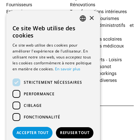
Fournisseurs
Rénovations
Entreprises
Transformations intérieures
×
Prestataires de services
Hôtelleries et tourismes
Architectes paysagistes
Bâtiments administratifs et
Ce site Web utilise des
FRENCH
Architectes d'intérieur
commerces
cookies
Architectes
Établissements scolaires
GERMAN
Ce site web utilise des cookies pour
Entreprises générales
Établissements médicaux
améliorer l'expérience de l'utilisateur. En
Ingénieurs et mandataires
Villas
utilisant notre site web, vous acceptez tous
Installateurs
Cultures - Sports - Loisirs
les cookies conformément à notre politique
Fabricants / Fournisseurs
Industrie - Artisanat
en matière de cookies.
En savoir plus
Maître d’Ouvrage
Transports et parkings
Régies immobilières
Constructions diverses
STRICTEMENT NÉCESSAIRES
Gestion PPE
PERFORMANCE
CIBLAGE
FONCTIONNALITÉ
CGU et Politique de confidentialités
Paramètres des cookies
ACCEPTER TOUT
REFUSER TOUT
© 2026 Tous droits réservés