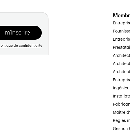
Membr
Entrepri
Fourniss
Entrepri
olitique de confidentialité
Prestata
Architec
Architect
Architec
Entrepri
Ingénieu
Installat
Fabrican
Maître d
Régies i
Gestion 