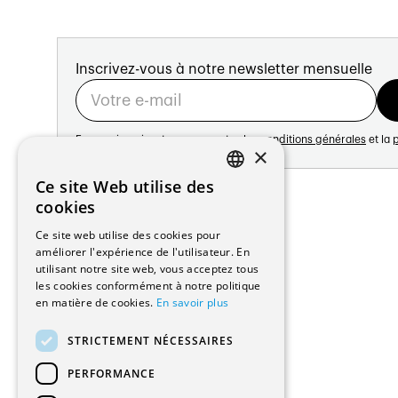
Inscrivez-vous à notre newsletter mensuelle
En vous inscrivant vous acceptez les
conditions générales
et la
p
×
Adresse:
Ce site Web utilise des
FRENCH
Avenue de Longemalle 21
cookies
1020 Renens
GERMAN
Ce site web utilise des cookies pour
Suisse
améliorer l'expérience de l'utilisateur. En
Contact:
utilisant notre site web, vous acceptez tous
Édition: +41 21 635 16 82
les cookies conformément à notre politique
Plateforme: +41 21 631 10 50
en matière de cookies.
En savoir plus
info@architectes.ch
STRICTEMENT NÉCESSAIRES
PERFORMANCE