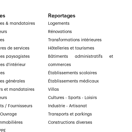
es
Reportages
ses & mandataires
Logements
eurs
Rénovations
ses
Transformations intérieures
ires de services
Hôtelleries et tourismes
tes paysagistes
Bâtiments administratifs et
es d'intérieur
commerces
tes
Établissements scolaires
ses générales
Établissements médicaux
rs et mandataires
Villas
eurs
Cultures - Sports - Loisirs
ts / Fournisseurs
Industrie - Artisanat
’Ouvrage
Transports et parkings
mmobilières
Constructions diverses
PPE