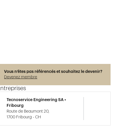
Vous n’êtes pas référencés et souhaitez le devenir?
Devenez membre
ntreprises
Tecnoservice Engineering SA •
Fribourg
Route de Beaumont 20,
1700 Fribourg - CH