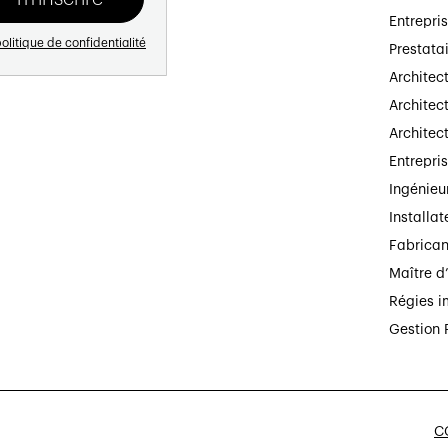
Entrepri
olitique de confidentialité
Prestata
Architec
Architect
Architec
Entrepri
Ingénieu
Installat
Fabrican
Maître d
Régies i
Gestion 
CG