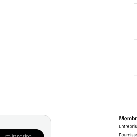
Membr
Entrepri
Fourniss