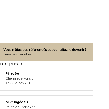
Vous n’êtes pas référencés et souhaitez le devenir?
Devenez membre
ntreprises
Pillet SA
Chemin de Paris 5,
1233 Bernex - CH
MBC Ingéo SA
Route de Troinex 33,