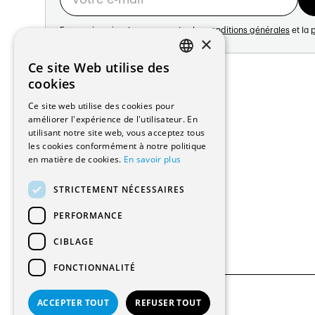
En vous inscrivant vous acceptez les
conditions générales
et la
p
×
Adresse:
Ce site Web utilise des
FRENCH
Avenue de Longemalle 21
cookies
1020 Renens
GERMAN
Ce site web utilise des cookies pour
Suisse
améliorer l'expérience de l'utilisateur. En
Contact:
utilisant notre site web, vous acceptez tous
Édition: +41 21 635 16 82
les cookies conformément à notre politique
Plateforme: +41 21 631 10 50
en matière de cookies.
En savoir plus
info@architectes.ch
STRICTEMENT NÉCESSAIRES
PERFORMANCE
CIBLAGE
FONCTIONNALITÉ
ACCEPTER TOUT
REFUSER TOUT
© 2026 Tous droits réservés