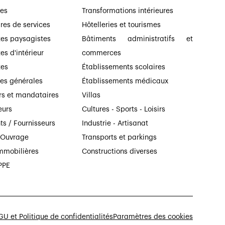
ses
Transformations intérieures
ires de services
Hôtelleries et tourismes
tes paysagistes
Bâtiments administratifs et
es d'intérieur
commerces
tes
Établissements scolaires
ses générales
Établissements médicaux
rs et mandataires
Villas
eurs
Cultures - Sports - Loisirs
ts / Fournisseurs
Industrie - Artisanat
’Ouvrage
Transports et parkings
mmobilières
Constructions diverses
PPE
U et Politique de confidentialités
Paramètres des cookies