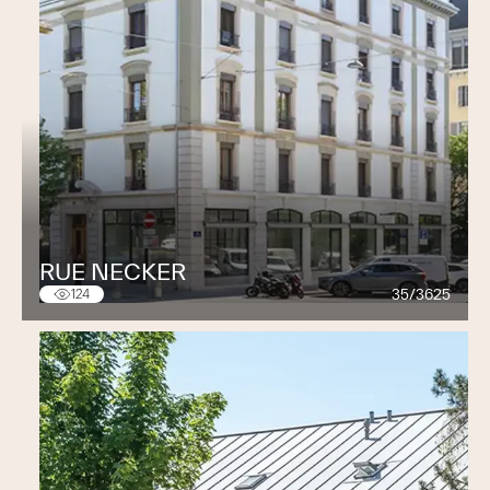
Acquisition, gestion et diffusion de
géoinformations (mâts TPG, signalisation
verticale, arbres…).
Création de masques de saisie attributaire.
Conservation cadastrale
Cadastration de toutes les modifications
apportées à l’état des lieux d’une parcelle.
Division et/ou réunion de parcelle(s).
Cession au domaine public.
RUE NECKER
Création ou modification d’un DDP.
35/3625
124
Délimitation et Abornement parcellaire.
Etablissement de plan de servitude(s) foncière(s)
ou personnelle(s).
Constitution ou modification de cahier de
répartition des locaux (PPE - Propriété Par Etages).
Fourniture d’extraits et de documents nécessaires
au dépôt d’un dossier d’autorisation de construire.