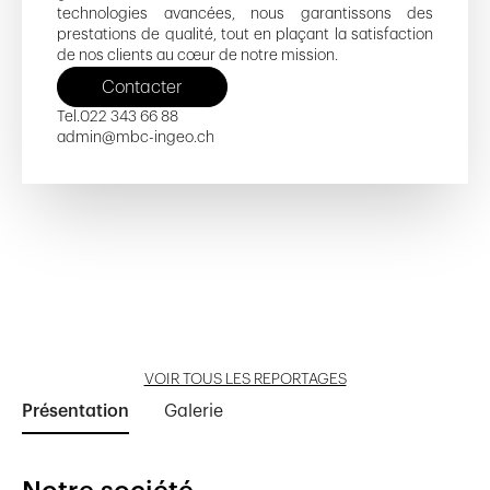
technologies avancées, nous garantissons des
prestations de qualité, tout en plaçant la satisfaction
de nos clients au cœur de notre mission.
Contacter
Tel.
022 343 66 88
admin@mbc-ingeo.ch
Rue Necker
Le Creux-du-Loup
Clos de la Fontaine 23
Migros Champel
Quartet
Ouvrir reportage
Ouvrir reportage
Ouvrir reportage
Ouvrir reportage
Ouvrir reportage
VOIR TOUS LES REPORTAGES
Présentation
Galerie