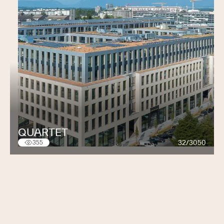
QUARTET
32/3050
355