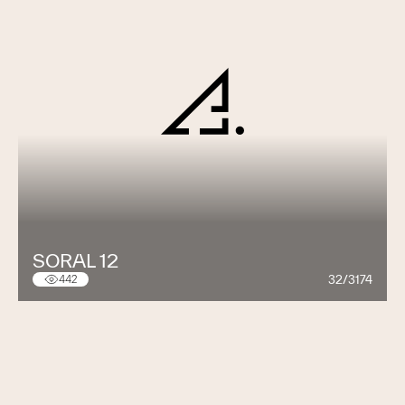
SORAL 12
32/3174
442