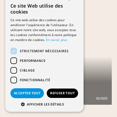
Ce site Web utilise des
FRENCH
cookies
GERMAN
Ce site web utilise des cookies pour
améliorer l'expérience de l'utilisateur. En
utilisant notre site web, vous acceptez tous
les cookies conformément à notre politique
en matière de cookies.
En savoir plus
STRICTEMENT NÉCESSAIRES
PERFORMANCE
CIBLAGE
FONCTIONNALITÉ
AVENUE PESCHIER 40-50
ACCEPTER TOUT
REFUSER TOUT
19/1615
876
AFFICHER LES DÉTAILS