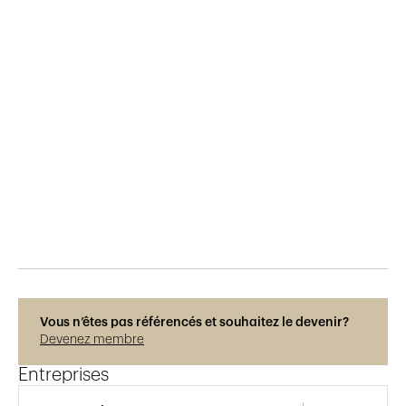
Publié le
8.12.2018
515
vues
Vous n’êtes pas référencés et souhaitez le devenir?
Devenez membre
Entreprises