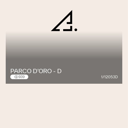
PARCO D'ORO - D
1/12053D
939