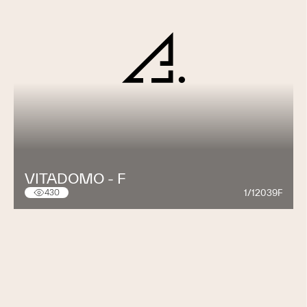
VITADOMO - F
1/12039F
430