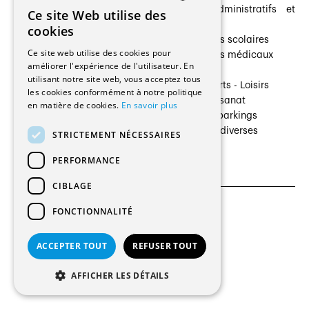
Architectes paysagistes
Bâtiments administratifs et
Ce site Web utilise des
FRENCH
Architectes d'intérieur
commerces
cookies
Architectes
Établissements scolaires
GERMAN
Ce site web utilise des cookies pour
Entreprises générales
Établissements médicaux
améliorer l'expérience de l'utilisateur. En
Ingénieurs et mandataires
Villas
utilisant notre site web, vous acceptez tous
Installateurs
Cultures - Sports - Loisirs
les cookies conformément à notre politique
Fabricants / Fournisseurs
Industrie - Artisanat
en matière de cookies.
En savoir plus
Maître d’Ouvrage
Transports et parkings
Régies immobilières
Constructions diverses
STRICTEMENT NÉCESSAIRES
Gestion PPE
PERFORMANCE
CIBLAGE
FONCTIONNALITÉ
CGU et Politique de confidentialités
Paramètres des cookies
ACCEPTER TOUT
REFUSER TOUT
© 2026 Tous droits réservés
AFFICHER LES DÉTAILS