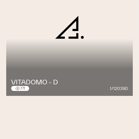
VITADOMO - D
1/12039D
771