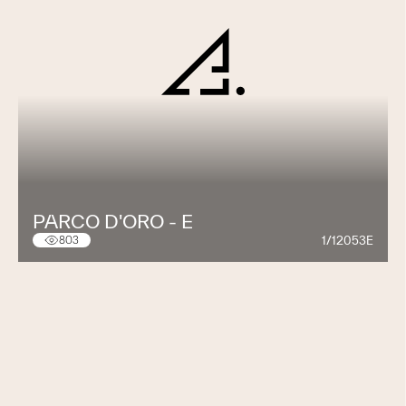
PARCO D'ORO - E
1/12053E
803