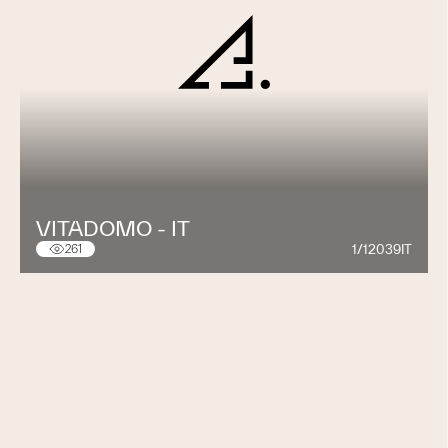
VITADOMO - IT
1/12039IT
261