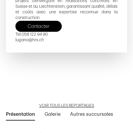
projets d'envergure en réalisations concrètes en
Suisse et au Liechtenstein, garantissant qualité, délais
et coûts avec une expertise reconnue dans la
construction.
Contacter
Tel.
058 122 94 90
lugano@hrs.ch
Parco Brentani - IT
Parco Brentani - D
Residenza Step Tower - IT
Residenza Step Tower - F
Residenza Step Tower - E
Ouvrir reportage
Ouvrir reportage
Ouvrir reportage
Ouvrir reportage
Ouvrir reportage
VOIR TOUS LES REPORTAGES
Présentation
Galerie
Autres succursales