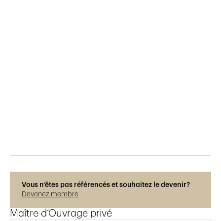
Publié le
20.1.2025
274
vues
Photos © Hélène Maria
Vous n’êtes pas référencés et souhaitez le devenir?
Devenez membre
Maître d’Ouvrage privé