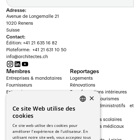
Adresse:
Avenue de Longemalle 21
1020 Renens
Suisse
Contact:
Édition: +41 21 635 16 82
Plateforme: +41 21 631 10 50
info@architectes.ch
Membres
Reportages
Entreprises & mandataires
Logements
Fournisseurs
Rénovations
Entreprises
Transformations intérieures
×
Prestataires de services
Hôtelleries et tourismes
Architectes paysagistes
Bâtiments administratifs et
Ce site Web utilise des
FRENCH
Architectes d'intérieur
commerces
cookies
Architectes
Établissements scolaires
GERMAN
Ce site web utilise des cookies pour
Entreprises générales
Établissements médicaux
améliorer l'expérience de l'utilisateur. En
Ingénieurs et mandataires
Villas
utilisant notre site web, vous acceptez tous