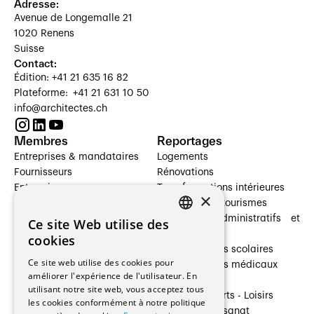
Adresse:
Avenue de Longemalle 21
1020 Renens
Suisse
Contact:
Édition: +41 21 635 16 82
Plateforme: +41 21 631 10 50
info@architectes.ch
Membres
Reportages
Entreprises & mandataires
Logements
Fournisseurs
Rénovations
Entreprises
Transformations intérieures
×
Prestataires de services
Hôtelleries et tourismes
Architectes paysagistes
Bâtiments administratifs et
Ce site Web utilise des
FRENCH
Architectes d'intérieur
commerces
cookies
Architectes
Établissements scolaires
GERMAN
Ce site web utilise des cookies pour
Entreprises générales
Établissements médicaux
améliorer l'expérience de l'utilisateur. En
Ingénieurs et mandataires
Villas
utilisant notre site web, vous acceptez tous
Installateurs
Cultures - Sports - Loisirs
les cookies conformément à notre politique
Fabricants / Fournisseurs
Industrie - Artisanat