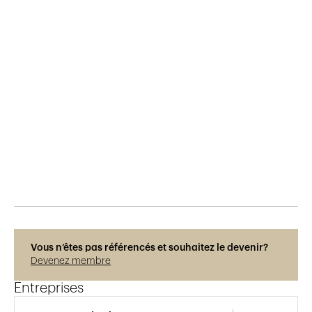
Publié le
11.11.2017
974
vues
Vous n’êtes pas référencés et souhaitez le devenir?
Devenez membre
Entreprises