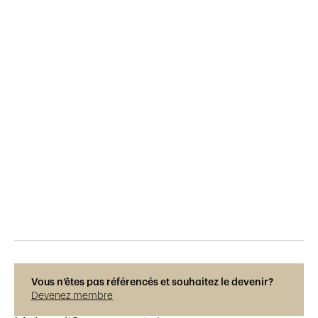
Publié le
9.3.2019
675
vues
Vous n’êtes pas référencés et souhaitez le devenir?
Devenez membre