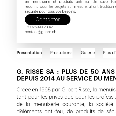
en menuiserie et produits anti-feu. Un savoir-fai
reconnu pour les projets sur-mesure, alliant tradition 
sécurité pour tous vos besoins.
Contacter
Tel.
026 413 23 42
contact@grisse.ch
Présentation
Prestations
Galerie
Plus d
G. RISSE SA : PLUS DE 50 ANS
DEPUIS 2014 AU SERVICE DU ME
Créée en 1968 par Gilbert Risse, la menu
tant pour les privés que pour les professi
de la menuiserie courante, la société
d’éléments anti-feu, de produits de séc