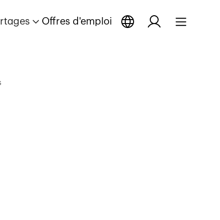
rtages
Offres d'emploi
s
eportage
r reportage
rir reportage