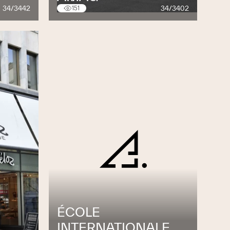
34/3442
34/3402
151
ÉCOLE
INTERNATIONALE