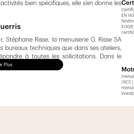
Cert
activités bien spécifiques, elle s’en donne les
Certif
EN 1435
fenêtr
uerris
EI30/E
certifi
ur, Stéphane Risse, la menuiserie G. Risse SA
s bureaux techniques que dans ses ateliers,
pondre à toutes les sollicitations. Dans le
transmettre son savoir-faire et forme, en
re Plus
Mots
tant dotée de machines performantes, elle
menuise
sur-mesure, de grand format ou encore d’une
| RC2 |
menuis
inonda
ites !
donné une nouvelle voie à son métier, en se
eu. Pour renforcer ce créneau, il est devenu