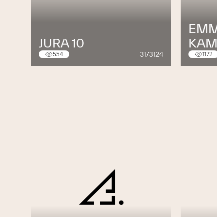
EMM
JURA 10
KAM
31/3124
554
1172