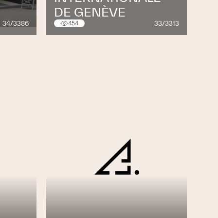
DE GENÈVE
34/3386
33/3313
454