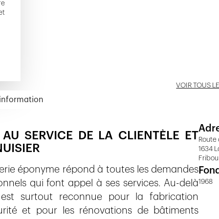
re
et
VOIR TOUS L
'information
Adr
 AU SERVICE DE LA CLIENTÈLE ET
Route 
NUISIER
1634 L
Fribou
iserie éponyme répond à toutes les demandes
Fon
onnels qui font appel à ses services. Au-delà
1968
 est surtout reconnue pour la fabrication
urité et pour les rénovations de bâtiments