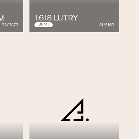
M
1.618 LUTRY
32/3473
31/3163
921