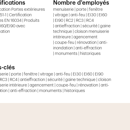
ifications
Nombre d'employés
ication Portes extérieures
menuiserie | porte | fenêtre
1-1 | Certification
| vitrage | anti-feu | EI30 | EI60
es EN 16034 | Produits
| EI90 | RC2 | RC3 | RC4
I60/EI90 avec
| antieffraction | sécurité | gaine
cation
technique | cloison menuiserie
intérieure | agencement
| coupe-feu | rénovation | anti-
inondation | anti-effraction
| monuments | historiques
-clés
rie | porte | fenêtre | vitrage | anti-feu | EI30 | EI60 | EI90
 RC3 | RC4 | antieffraction | sécurité | gaine technique | cloison
erie intérieure | agencement | coupe-feu | rénovation | anti-
tion | anti-effraction | monuments | historiques