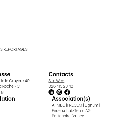
ES REPORTAGES
esse
Contacts
de la Gruyère 40
Site Web
a Roche - CH
026 413 23 42
rg
dation
Association(s)
AFMEC |FRECEM | Lignum |
FeuerschutzTeam AG |
Partenaire Brunex