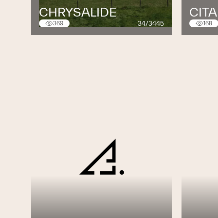
CHRYSALIDE
CITA
34/3445
369
168