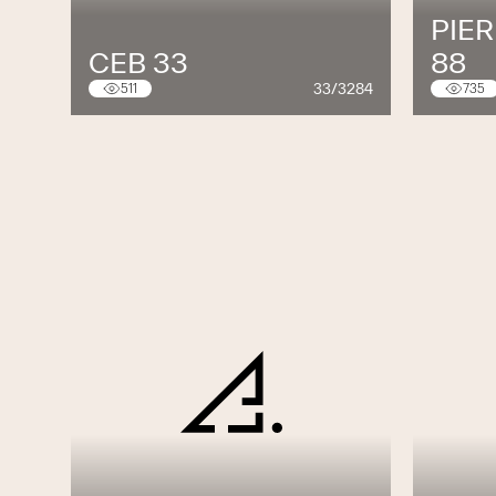
PIER
CEB 33
88
33/3284
511
735