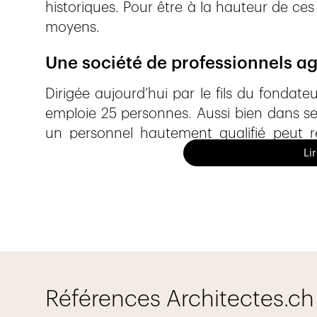
historiques. Pour être à la hauteur de ces 
moyens.
Une société de professionnels ag
Dirigée aujourd’hui par le fils du fondate
emploie 25 personnes. Aussi bien dans se
un personnel hautement qualifié peut ré
même temps, la société est attachée à 
Li
permanence, au minimum 3 apprentis. E
peut réaliser un large choix d’éléments 
grande difficulté technique.
L’anti-feu, une spécialité sans lim
Depuis bientôt 10 ans, Stéphane Risse a 
Références Architectes.ch
spécialisant dans tout ce qui est anti-f