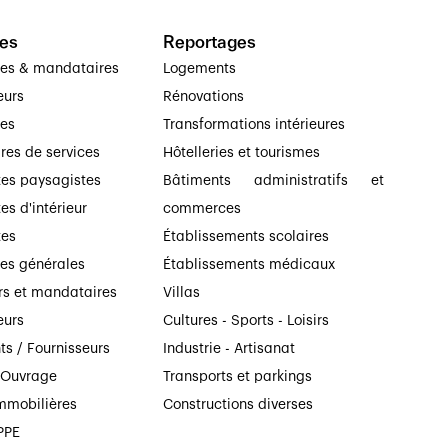
es
Reportages
ses & mandataires
Logements
eurs
Rénovations
ses
Transformations intérieures
ires de services
Hôtelleries et tourismes
tes paysagistes
Bâtiments administratifs et
es d'intérieur
commerces
tes
Établissements scolaires
ses générales
Établissements médicaux
rs et mandataires
Villas
eurs
Cultures - Sports - Loisirs
ts / Fournisseurs
Industrie - Artisanat
’Ouvrage
Transports et parkings
mmobilières
Constructions diverses
PPE