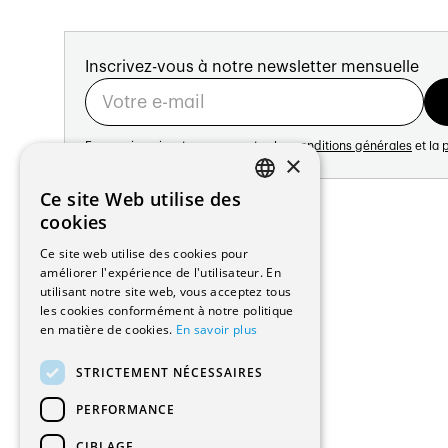
Inscrivez-vous à notre newsletter mensuelle
En vous inscrivant vous acceptez les
conditions générales
et la
p
×
Adresse:
Ce site Web utilise des
FRENCH
Avenue de Longemalle 21
cookies
1020 Renens
GERMAN
Ce site web utilise des cookies pour
Suisse
améliorer l'expérience de l'utilisateur. En
Contact:
utilisant notre site web, vous acceptez tous
Édition: +41 21 635 16 82
les cookies conformément à notre politique
Plateforme: +41 21 631 10 50
en matière de cookies.
En savoir plus
info@architectes.ch
STRICTEMENT NÉCESSAIRES
PERFORMANCE
CIBLAGE