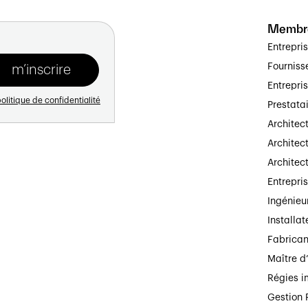
Membr
Entrepri
Fourniss
Entrepri
olitique de confidentialité
Prestata
Architec
Architect
Architec
Entrepri
Ingénieu
Installat
Fabrican
Maître d
Régies i
Gestion 