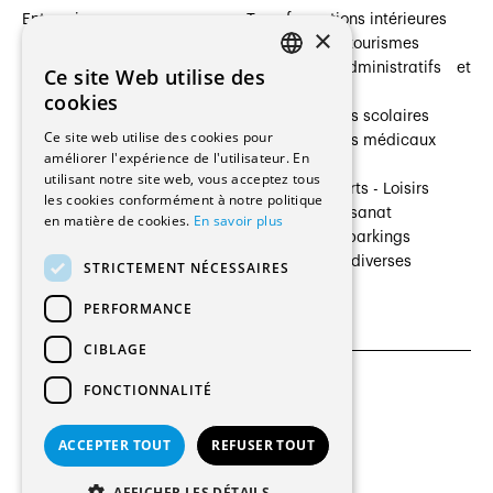
Entreprises
Transformations intérieures
×
Prestataires de services
Hôtelleries et tourismes
Architectes paysagistes
Bâtiments administratifs et
Ce site Web utilise des
FRENCH
Architectes d'intérieur
commerces
cookies
Architectes
Établissements scolaires
GERMAN
Ce site web utilise des cookies pour
Entreprises générales
Établissements médicaux
améliorer l'expérience de l'utilisateur. En
Ingénieurs et mandataires
Villas
utilisant notre site web, vous acceptez tous
Installateurs
Cultures - Sports - Loisirs
les cookies conformément à notre politique
Fabricants / Fournisseurs
Industrie - Artisanat
en matière de cookies.
En savoir plus
Maître d’Ouvrage
Transports et parkings
Régies immobilières
Constructions diverses
STRICTEMENT NÉCESSAIRES
Gestion PPE
PERFORMANCE
CIBLAGE
FONCTIONNALITÉ
CGU et Politique de confidentialités
Paramètres des cookies
ACCEPTER TOUT
REFUSER TOUT
© 2026 Tous droits réservés
AFFICHER LES DÉTAILS