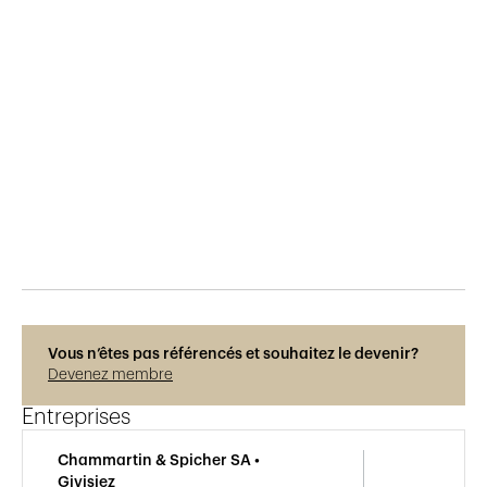
Publié le
10.6.2015
695
vues
Vous n’êtes pas référencés et souhaitez le devenir?
Devenez membre
Entreprises
Chammartin & Spicher SA •
Givisiez