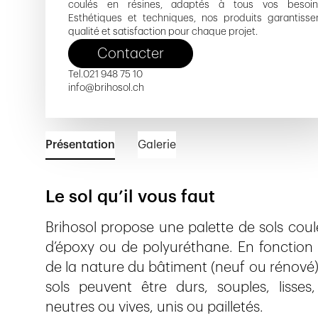
coulés en résines, adaptés à tous vos besoin
Esthétiques et techniques, nos produits garantisse
qualité et satisfaction pour chaque projet.
Contacter
Tel.
021 948 75 10
info@brihosol.ch
Présentation
Galerie
Le sol qu’il vous faut
Brihosol propose une palette de sols coul
d’époxy ou de polyuréthane. En fonction d
de la nature du bâtiment (neuf ou rénové)
sols peuvent être durs, souples, lisses
neutres ou vives, unis ou pailletés.