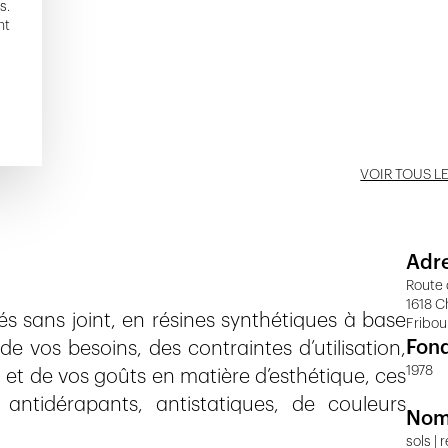
s.
nt
VOIR TOUS L
Adr
Route 
1618 C
és sans joint, en résines synthétiques à base
Fribou
Fon
e vos besoins, des contraintes d’utilisation,
1978
 et de vos goûts en matière d’esthétique, ces
, antidérapants, antistatiques, de couleurs
Nom
sols |