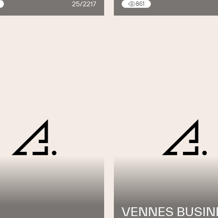
25/2217
861
VENNES BUSIN