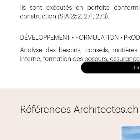
Ils sont exécutés en parfaite confor
construction (SIA 252, 271, 273).
DÉVELOPPEMENT • FORMULATION • PROD
Analyse des besoins, conseils, matières
interne, formation des poseurs, assuranc
Brihosol maîtrise l’intégralité de la chaî
Li
pour un résultat optimum et la satisfaction
Nos résines peuvent être appliquées sur 
ou autres supports.
Références Architectes.ch
Application sur diverses surfaces
Application intérieure et extérieure
Résistance à diverses sollicitations