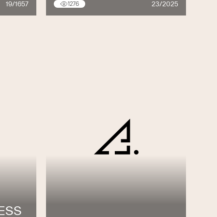
19/1657
23/2025
1276
ESS