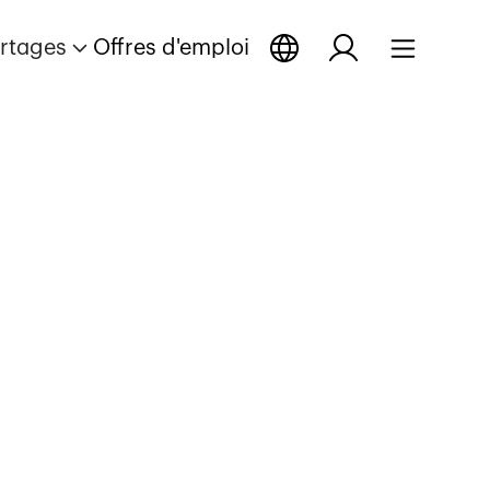
rtages
Offres d'emploi
ge
rtage
eportage
Ouvrir reportage