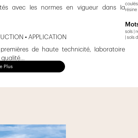
coulés 
mités avec les normes en vigueur dans la
résine 
Mots
sols | 
UCTION • APPLICATION
| sols 
 premières de haute technicité, laboratoire
e qualité…
ne de fabrication de ses revêtements de sols,
re Plus
 de ses clients, dans tous les cas de figure.
des fonds en béton, en ciment, en carrelage