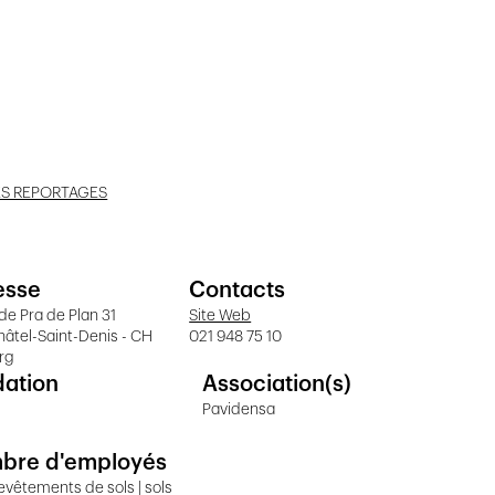
ES REPORTAGES
esse
Contacts
de Pra de Plan 31
Site Web
hâtel-Saint-Denis - CH
021 948 75 10
rg
dation
Association(s)
Pavidensa
bre d'employés
 revêtements de sols | sols