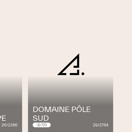
DOMAINE PÔLE
PE
SUD
26/2366
29/2764
723