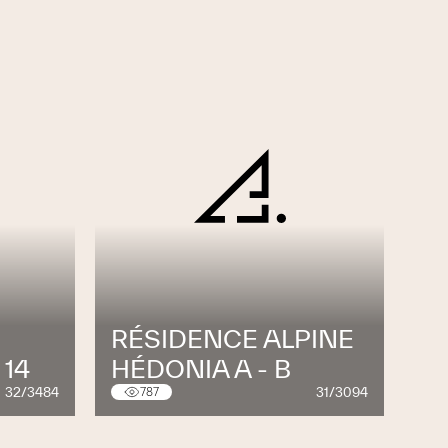
RÉSIDENCE ALPINE
 14
HÉDONIA A - B
32/3484
31/3094
787