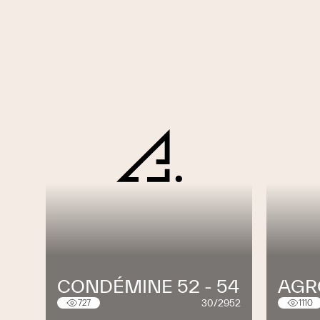
CONDÉMINE 52 - 54
AGR
30/2952
727
1110