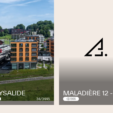
n pour vous conseiller et vous proposer la
YSALIDE
MALADIÈRE 12 -
34/3445
566