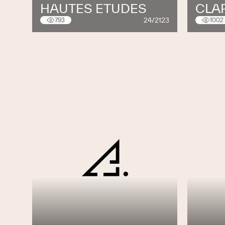
HAUTES ETUDES
CLA
24/2123
793
1002