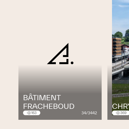
Excellente résistance chimique
Nos techniciens sont à votre dispositio
solution la mieux adaptée à votre projet.
BÂTIMENT
FRACHEBOUD
CHR
34/3442
163
369