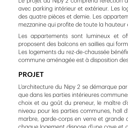
Le projet du Nipy 2 comprend l’érection 
avec parking intérieur et extérieur. Les l
des quatre pièces et demie. Les appartem
mezzanine qui profite de toute la hauteur
Les appartements sont lumineux et offr
proposent des balcons en saillies qui fo
Les logements du rez-de-chaussée bénéficie
commune aménagée est à disposition des 
PROJET
L’architecture du Nipy 2 se démarque par l
que dans les parties intérieures commune
choix et au goût du preneur, le maître d
niveau pour les parties communes, hall d’
marbre, garde-corps en verre et grande qu
chaque logement dispose d’une cave et d’