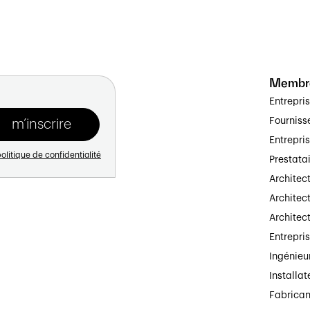
Membr
Entrepri
Fourniss
Entrepri
olitique de confidentialité
Prestata
Architec
Architect
Architec
Entrepri
Ingénieu
Installat
Fabrican