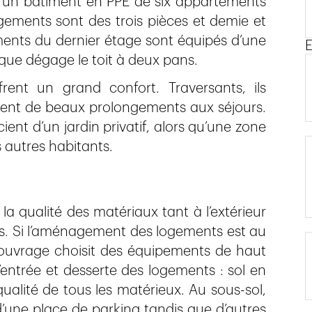
d’un bâtiment en PPE de six appartements
ogements sont des trois pièces et demie et
ents du dernier étage sont équipés d’une
E
 que dégage le toit à deux pans.
ent un grand confort. Traversants, ils
rment de beaux prolongements aux séjours.
nt d’un jardin privatif, alors qu’une zone
autres habitants.
a qualité des matériaux tant à l’extérieur
s. Si l’aménagement des logements est au
’ouvrage choisit des équipements de haut
entrée et desserte des logements : sol en
alité de tous les matérieux. Au sous-sol,
une place de parking tandis que d’autres