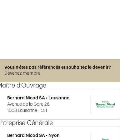
Photos © Régis Colombo
Vous n’êtes pas référencés et souhaitez le devenir?
Devenez membre
Maître d’Ouvrage
Bernard Nicod SA • Lausanne
Avenue de la Gare 26,
1003 Lausanne - CH
ntreprise Générale
Bernard Nicod SA • Nyon