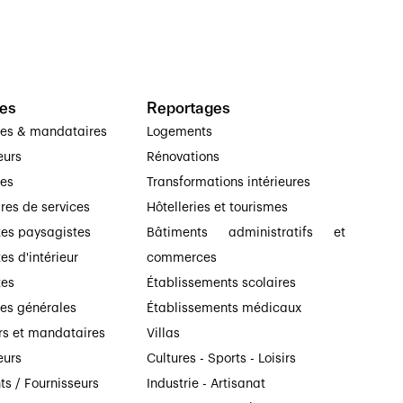
es
Reportages
ses & mandataires
Logements
eurs
Rénovations
ses
Transformations intérieures
ires de services
Hôtelleries et tourismes
tes paysagistes
Bâtiments administratifs et
es d'intérieur
commerces
tes
Établissements scolaires
ses générales
Établissements médicaux
rs et mandataires
Villas
eurs
Cultures - Sports - Loisirs
ts / Fournisseurs
Industrie - Artisanat