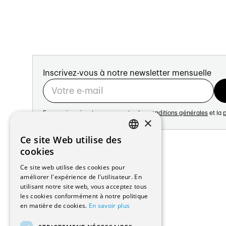
Inscrivez-vous à notre newsletter mensuelle
En vous inscrivant vous acceptez les
conditions générales
et la
p
×
Adresse:
Ce site Web utilise des
FRENCH
Avenue de Longemalle 21
cookies
1020 Renens
GERMAN
Ce site web utilise des cookies pour
Suisse
améliorer l'expérience de l'utilisateur. En
Contact:
utilisant notre site web, vous acceptez tous
Édition: +41 21 635 16 82
les cookies conformément à notre politique
Plateforme: +41 21 631 10 50
en matière de cookies.
En savoir plus
info@architectes.ch