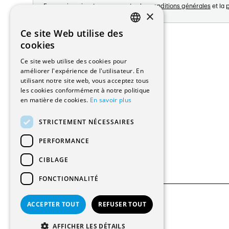
En vous inscrivant vous acceptez les
conditions générales
et la
p
×
Adresse:
Ce site Web utilise des
FRENCH
Avenue de Longemalle 21
cookies
1020 Renens
GERMAN
Ce site web utilise des cookies pour
Suisse
améliorer l'expérience de l'utilisateur. En
Contact:
utilisant notre site web, vous acceptez tous
Édition: +41 21 635 16 82
les cookies conformément à notre politique
Plateforme: +41 21 631 10 50
en matière de cookies.
En savoir plus
info@architectes.ch
STRICTEMENT NÉCESSAIRES
PERFORMANCE
CIBLAGE
FONCTIONNALITÉ
ACCEPTER TOUT
REFUSER TOUT
© 2026 Tous droits réservés
AFFICHER LES DÉTAILS