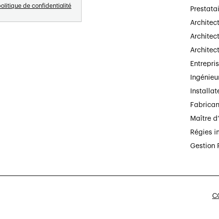
olitique de confidentialité
Prestata
Architec
Architect
Architec
Entrepri
Ingénieu
Installat
Fabrican
Maître d
Régies i
Gestion 
CG