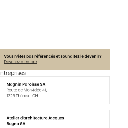
Vous n’êtes pas référencés et souhaitez le devenir?
Devenez membre
ntreprises
Magnin Paroisse SA
Route de Mon-Idée 41,
1226 Thônex - CH
Atelier d'architecture Jacques
Bugna SA