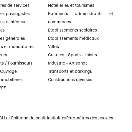
ires de services
Hôtelleries et tourismes
tes paysagistes
Bâtiments administratifs et
es d'intérieur
commerces
tes
Établissements scolaires
ses générales
Établissements médicaux
rs et mandataires
Villas
eurs
Cultures - Sports - Loisirs
ts / Fournisseurs
Industrie - Artisanat
’Ouvrage
Transports et parkings
mmobilières
Constructions diverses
PPE
U et Politique de confidentialités
Paramètres des cookies