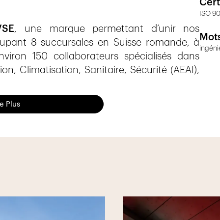
Cert
ISO 90
VSE
, une marque permettant d’unir nos
Mots
roupant 8 succursales en Suisse romande, à
ingéni
viron 150 collaborateurs spécialisés dans
ion, Climatisation, Sanitaire, Sécurité (AEAI),
 clientèle de Suisse romande des prestations
re Plus