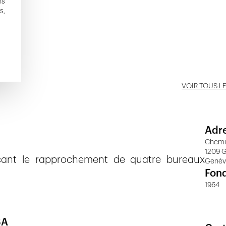
ns
s,
VOIR TOUS L
Adr
Chemi
1209 
çant le rapprochement de quatre bureaux
Genè
Fon
1964
SA