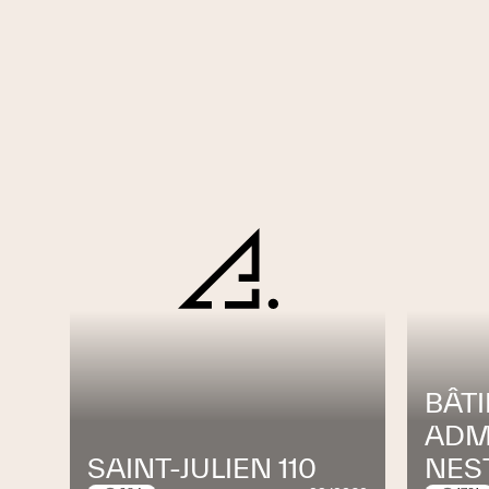
Domaines d’activité
Electricité : Energie renouvelab
Etablissement des plans
Participations à la mise à l’enquête
Etablissement du cahier des charges
Négociations avec les services officiel
Contrôle des travaux
Télécommunication
Réseaux informatiques complets avec 
Maîtrise des technologies fibres Optiq
Création de système de communicati
BÂT
place de logiciels de décompte, de m
ADM
Système d’appel malade, contrôle ant
SAINT-JULIEN 110
NES
Système de contrôle de matériaux RF