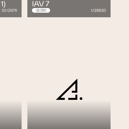
1)
IAV 7
30/2976
1/2883D
290