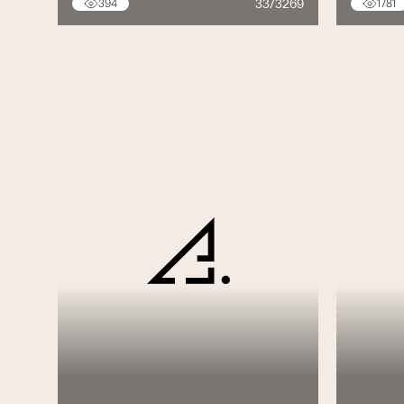
33/3269
394
1781
Eclairagisme
Planification lumière
Simulation d’éclairage
Calculs énergétique
Optimisation
Analyse en profondeur des installati
Recherche de variantes globalement m
Intégration des coûts d’exploitations
Pérennité des matériaux, qualités, d
Optimisation énergétique
Sûreté
Concept de sûreté global