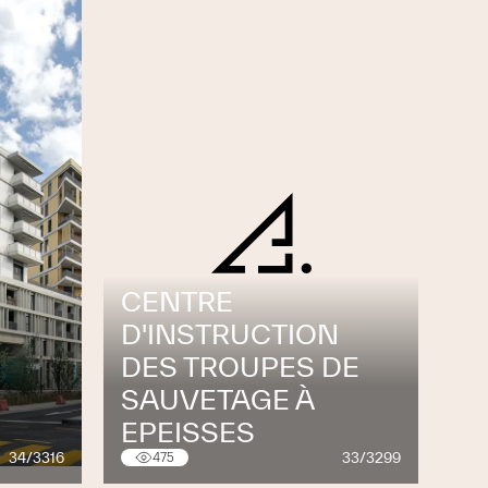
CENTRE
D'INSTRUCTION
DES TROUPES DE
SAUVETAGE À
EPEISSES
34/3316
33/3299
475