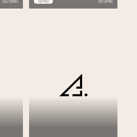
32/3160
31/3146
692