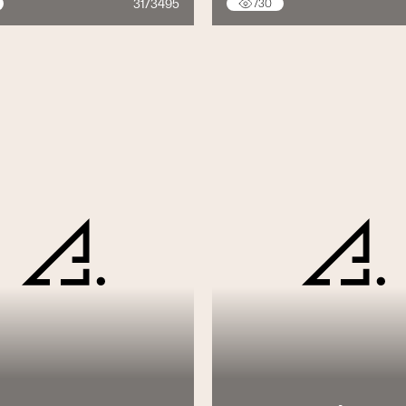
31/3495
730
ons CVS
oins coûteuses et simples d’exploitation
éveloppement durable