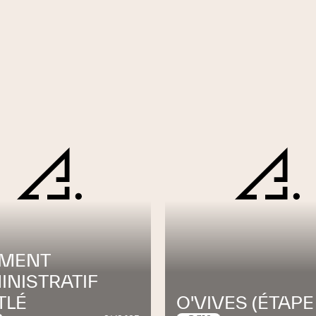
le, photovoltaïque et thermique
s
logiciels et hardware
ues, Cuivre, WIFI DECT et radio HF
on avec centraux téléphoniques IP, mise en
IMENT
essagerie
INISTRATIF
i-errance
TLÉ
O'VIVES (ÉTAPE
ID