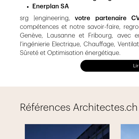
Enerplan SA
srg |engineering,
votre partenaire C
compétences et notre savoir-faire, reg
Genève, Lausanne et Fribourg, avec en
l’ingénierie Electrique, Chauffage, Ventilat
Sûreté et Optimisation énergétique.
srg | engineering
permet d’offrir à notre
Li
complètes dans les différents domaines :
l'électricité
l'électricité haute et basse tension
l'automatisme des bâtiments
Références Architectes.ch
le Smart Building
l'éclairagisme
le photovoltaïque
la sécurité