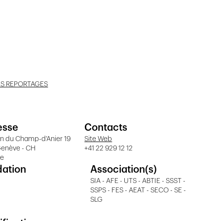
ES REPORTAGES
esse
Contacts
n du Champ-d'Anier 19
Site Web
Genève - CH
+41 22 929 12 12
ve
dation
Association(s)
SIA - AFE - UTS - ABTIE - SSST -
SSPS - FES - AEAT - SECO - SE -
SLG