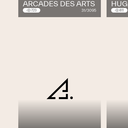
ARCADES DES ARTS
HUG
Contrôle d’accès, biométrie, interpho
31/3095
723
811
Surveillance vidéo
Effraction / Agression
Sécurité
Concept de sécurité globale assistanc
Sécurité du travail
Sécurité du chantier
Sécurité incendie
Expertises
Expérience & savoir-faire
Installations à Courant Fort et Eclair
Planification d’installations pour bât
hôtels, etc.