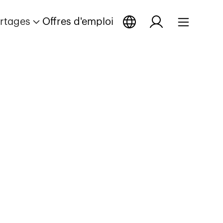
rtages
Offres d'emploi
tage
ortage
 reportage