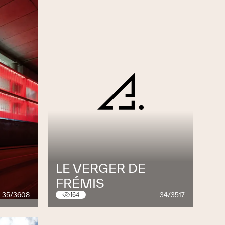
LE VERGER DE
FRÉMIS
35/3608
34/3517
164