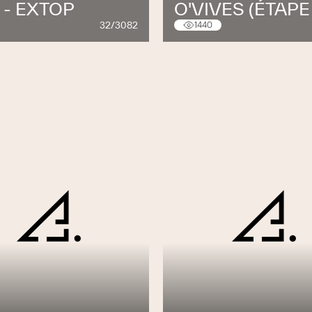
 - EXTOP
O'VIVES (ÉTAPE 
nie
32/3082
1440
e Maîtres d’ouvrage et Architectes
agisme
iments administratifs, hôpitaux, laboratoires,