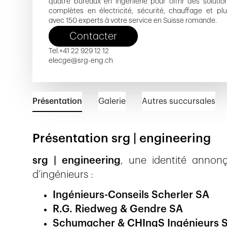
quatre bureaux en ingénierie pour offrir des solutio
complètes en électricité, sécurité, chauffage et plu
avec 150 experts à votre service en Suisse romande.
Contacter
Tel.
+41 22 929 12 12
elecge@srg-eng.ch
Présentation
Galerie
Autres succursales
Présentation srg | engineering
srg | engineering
, une identité annon
d’ingénieurs :
Ingénieurs-Conseils Scherler SA
R.G. Riedweg & Gendre SA
Schumacher & CHIngS Ingénieurs 