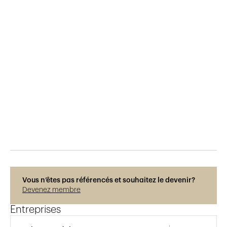
Publié le
18.8.2018
546
vues
Vous n’êtes pas référencés et souhaitez le devenir?
Devenez membre
Entreprises