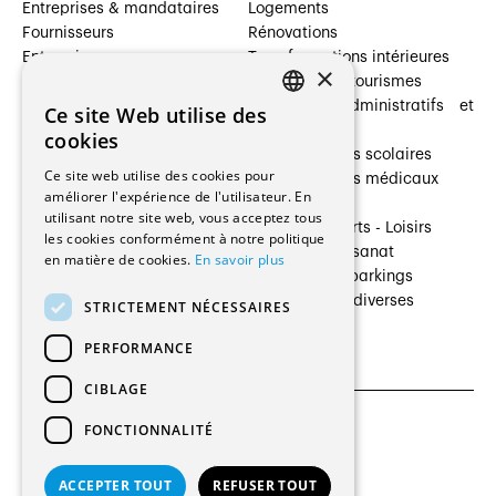
Entreprises & mandataires
Logements
Fournisseurs
Rénovations
Entreprises
Transformations intérieures
×
Prestataires de services
Hôtelleries et tourismes
Architectes paysagistes
Bâtiments administratifs et
Ce site Web utilise des
FRENCH
Architectes d'intérieur
commerces
cookies
Architectes
Établissements scolaires
GERMAN
Ce site web utilise des cookies pour
Entreprises générales
Établissements médicaux
améliorer l'expérience de l'utilisateur. En
Ingénieurs et mandataires
Villas
utilisant notre site web, vous acceptez tous
Installateurs
Cultures - Sports - Loisirs
les cookies conformément à notre politique
Fabricants / Fournisseurs
Industrie - Artisanat
en matière de cookies.
En savoir plus
Maître d’Ouvrage
Transports et parkings
Régies immobilières
Constructions diverses
STRICTEMENT NÉCESSAIRES
Gestion PPE
PERFORMANCE
CIBLAGE
FONCTIONNALITÉ
CGU et Politique de confidentialités
Paramètres des cookies
ACCEPTER TOUT
REFUSER TOUT