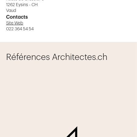
1262 Eysins - CH
Réhabilitation
Vaud
Industrie
Contacts
Site Web
Tertiaire
022 364 54 54
Soin | Hôpitaux
Equipements publics
Références Architectes.ch
Enseignements
Hôtellerie | Restaurant