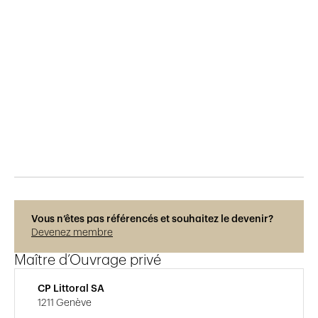
Publié le
9.3.2019
1'611
vues
Vous n’êtes pas référencés et souhaitez le devenir?
Devenez membre
Maître d’Ouvrage privé
CP Littoral SA
1211 Genève