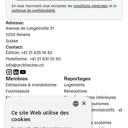
En vous inscrivant vous acceptez les
conditions générales
et la
politique de confidentialité
Adresse:
Avenue de Longemalle 21
1020 Renens
Suisse
Contact:
Édition: +41 21 635 16 82
Plateforme: +41 21 631 10 50
info@architectes.ch
Membres
Reportages
Entreprises & mandataires
Logements
Fournisseurs
Rénovations
Entreprises
Transformations intérieures
×
Prestataires de services
Hôtelleries et tourismes
Architectes paysagistes
Bâtiments administratifs et
Ce site Web utilise des
FRENCH
Architectes d'intérieur
commerces
cookies
Architectes
Établissements scolaires
GERMAN