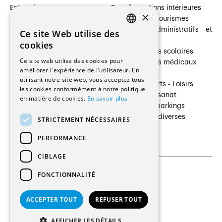
Entreprises
Transformations intérieures
×
Prestataires de services
Hôtelleries et tourismes
Architectes paysagistes
Bâtiments administratifs et
Ce site Web utilise des
FRENCH
Architectes d'intérieur
commerces
cookies
Architectes
Établissements scolaires
GERMAN
Ce site web utilise des cookies pour
Entreprises générales
Établissements médicaux
améliorer l'expérience de l'utilisateur. En
Ingénieurs et mandataires
Villas
utilisant notre site web, vous acceptez tous
Installateurs
Cultures - Sports - Loisirs
les cookies conformément à notre politique
Fabricants / Fournisseurs
Industrie - Artisanat
en matière de cookies.
En savoir plus
Maître d’Ouvrage
Transports et parkings
Régies immobilières
Constructions diverses
STRICTEMENT NÉCESSAIRES
Gestion PPE
PERFORMANCE
CIBLAGE
FONCTIONNALITÉ
CGU et Politique de confidentialités
Paramètres des cookies
ACCEPTER TOUT
REFUSER TOUT
© 2026 Tous droits réservés
AFFICHER LES DÉTAILS