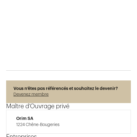
Publié le
29.5.2015
1'467
vues
Vous n’êtes pas référencés et souhaitez le devenir?
Devenez membre
Maître d’Ouvrage privé
Orim SA
1224 Chêne-Bougeries
Entreprises