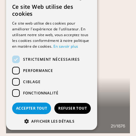
Ce site Web utilise des
FRENCH
cookies
GERMAN
Ce site web utilise des cookies pour
améliorer l'expérience de l'utilisateur. En
utilisant notre site web, vous acceptez tous
les cookies conformément à notre politique
en matière de cookies.
En savoir plus
STRICTEMENT NÉCESSAIRES
PERFORMANCE
CIBLAGE
FONCTIONNALITÉ
ACCEPTER TOUT
REFUSER TOUT
TRIANGLE DE L'ETRAZ
AFFICHER LES DÉTAILS
21/1876
790