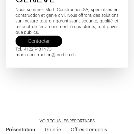
Nous sommes Marti Construction SA, spécialisés en
construction et génie civil. Nous offrons des solutions
sur mesure tout en garantissant sécurité, qualité et
respect de l'environnement à nos clients, tant privés
que publics.
Contacter
Tel.
+41 22 748 14 70
marti-construction@martisa.ch
Chemin Sur-Beauvent 4
Double hélistation - HUG
Eaux-Vives, Lot F
Sapins 5
Ella-Maillart 11-13
Ouvrir reportage
Ouvrir reportage
Ouvrir reportage
Ouvrir reportage
Ouvrir reportage
VOIR TOUS LES REPORTAGES
Présentation
Galerie
Offres d'emplois