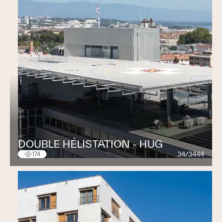
du siège administratif
Passerelle Sécheron
– Nation : Construction d’une
passerelle piétons
DOUBLE HÉLISTATION - HUG
34/3444
174