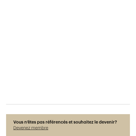
Publié le
18.12.2018
912
vues
Vous n’êtes pas référencés et souhaitez le devenir?
Devenez membre