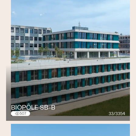
BIOPÔLE SB-B
33/3354
507