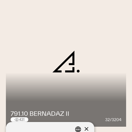
791.10 BERNADAZ II
32/3204
431
×