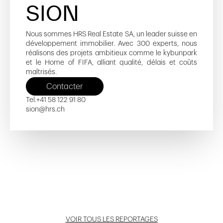
SION
Nous sommes HRS Real Estate SA, un leader suisse en
développement immobilier. Avec 300 experts, nous
réalisons des projets ambitieux comme le kybunpark
et le Home of FIFA, alliant qualité, délais et coûts
maîtrisés.
Contacter
Tel.
+41 58 122 91 80
sion@hrs.ch
Cery C'PSY_NH2
Grand-Pré 8-10
Côté Gare - D
Hôpital des Enfants
Côté Gare - F
Ouvrir reportage
Ouvrir reportage
Ouvrir reportage
Ouvrir reportage
Ouvrir reportage
VOIR TOUS LES REPORTAGES