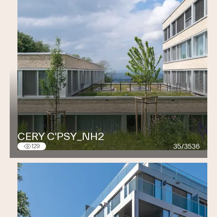
Hôpital et soins
Formation et recherche
Commerce, foires et événements
Bureau, industrie et artisanat
Habitat
CERY C'PSY_NH2
35/3536
129