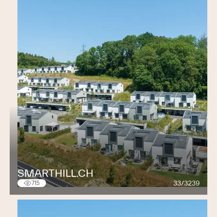
SMARTHILL.CH
33/3239
715