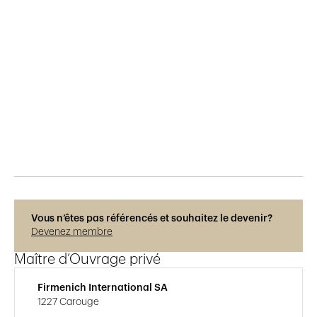
Publié le
7.5.2021
776
vues
Vous n’êtes pas référencés et souhaitez le devenir?
Devenez membre
Maître d’Ouvrage privé
Firmenich International SA
1227 Carouge