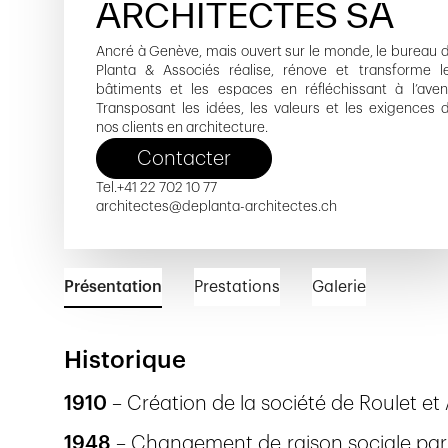
ARCHITECTES SA
Ancré à Genève, mais ouvert sur le monde, le bureau 
Planta & Associés réalise, rénove et transforme l
bâtiments et les espaces en réfléchissant à l’aveni
Transposant les idées, les valeurs et les exigences 
nos clients en architecture.
Contacter
Tel.
+41 22 702 10 77
architectes@deplanta-architectes.ch
Présentation
Prestations
Galerie
Historique
1910
– Création de la société de Roulet e
1948
– Changement de raison sociale par la