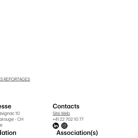
ES REPORTAGES
esse
Contacts
avignac 10
Site Web
Carouge - CH
+41 22 702 10 77
ve
dation
Association(s)