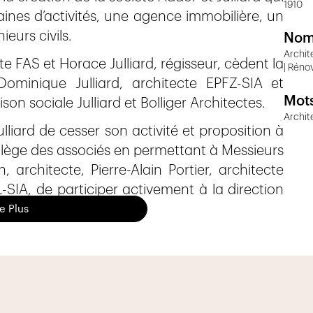
1910
ines d’activités, une agence immobilière, un
eurs civils.
Nom
Archit
 FAS et Horace Julliard, régisseur, cèdent la
| Réno
Dominique Julliard, architecte EPFZ-SIA et
Mots
son sociale Julliard et Bolliger Architectes.
Archit
iard de cesser son activité et proposition à
collège des associés en permettant à Messieurs
, architecte, Pierre-Alain Portier, architecte
-SIA, de participer activement à la direction
x associés constituent ainsi la troisième
re Plus
996 François de Planta et Pierre-Alain Portier
é, qui change de raison sociale pour devenir :
 nom collectif).
ls pourraient réaliser, Messieurs de Planta et