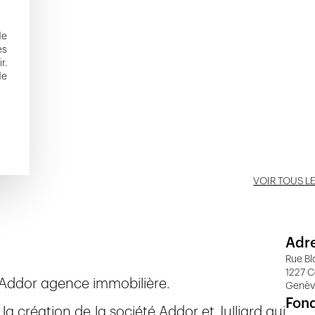
de
es
r.
de
VOIR TOUS L
Adr
Rue Bl
1227 
t Addor agence immobilière.
Genè
Fon
 création de la société Addor et Julliard qui