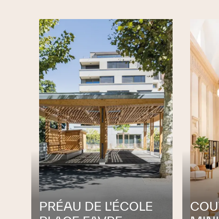
Portier créent une nouvelle société sous
sociale: de Planta et Portier Architectes 
où la conjoncture le permet, pérennise l’e
générations de reprendre le flambeau le
2008 - 2012
– La direction s'étoffe av
Leresche, architecte EPFL-SIA, au poste d
Madame Caroline Chaix au poste de d
Stéphane Chambat en tant que mandatai
2017
– Changement de la raison sociale 
Associés Architectes SA. Monsieur Pierre-Al
Madame Caroline Chaix et Messieurs
deviennent administrateurs.
Fonctionnement
PRÉAU DE L'ÉCOLE
COU
Le bureau est actif dans le domaine 