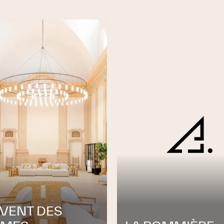
 forme d’une Société Anonyme sous la raison
S.A. Cette structure juridique, dans la mesure
ntreprise et donne l’occasion aux plus jeunes
 moment venu.
ec, en 2008, l'accession de Monsieur Johann
e directeur puis, en 2012, les nominations de
irectrice administrative et de Monsieur
re commercial.
par la création de la société de Planta et
ain Portier quitte la direction de la société.
 Johann Leresche et Stéphane Chambat
VENT DES
de l'architecture, de l'urbanisme et de