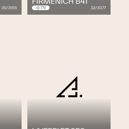
FIRMENICH B41
35/3555
32/3077
776