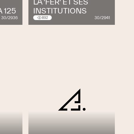
LA 'FER' ET SES
 125
INSTITUTIONS
30/2936
30/2941
892