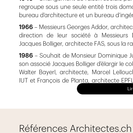
regroupe sous une seule entité trois doma
bureau d’architecture et un bureau d’ingéni
1966
– Messieurs Georges Addor, architecte
direction de leur société à Messieurs 
Jacques Bolliger, architecte FAS, sous la rai
1986
– Souhait de Monsieur Dominique Jull
son associé Jacques Bolliger d’élargir le 
Walter Bayerl, architecte, Marcel Lellouch
IUT et François de Planta, architecte EPFL
du bureau d’architecture. Ces nouveau
Li
génération à la tête de l’entreprise. En 1
reprennent seuls la direction de la sociét
de Planta et Portier Architectes (Société en
1998
– Afin d'élargir les prestations qu'i
Références Architectes.ch