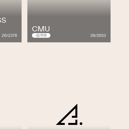
SS
CMU
26/2378
28/2633
1516