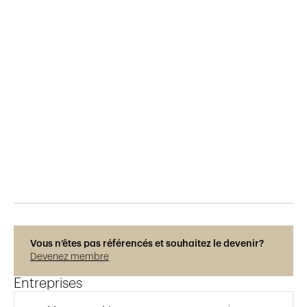
Publié le
28.2.2017
932
vues
Vous n’êtes pas référencés et souhaitez le devenir?
Devenez membre
Entreprises