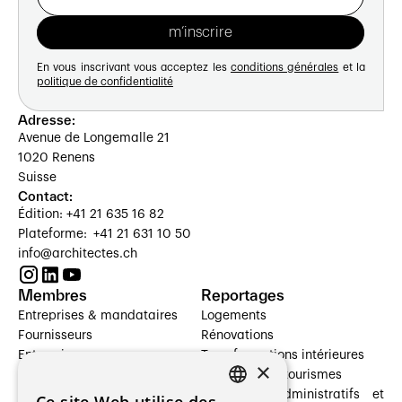
En vous inscrivant vous acceptez les
conditions générales
et la
politique de confidentialité
Adresse:
Avenue de Longemalle 21
1020 Renens
Suisse
Contact:
Édition: +41 21 635 16 82
Plateforme: +41 21 631 10 50
info@architectes.ch
Membres
Reportages
Entreprises & mandataires
Logements
Fournisseurs
Rénovations
Entreprises
Transformations intérieures
×
Prestataires de services
Hôtelleries et tourismes
Architectes paysagistes
Bâtiments administratifs et